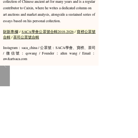
collection of Chinese ancient art for many years and is a regular
contributor to Caixin, where he writes a dedicated column on
art auctions and market analysis, alongside a sustained series of
essays based on his personal collection.
財新專欄
/
SACA學會公眾號合輯2018-2026
/
寶榜公眾號
合輯
/
茶司公眾號合輯
Instagram：saca_china / 公眾號：SACA學會、寶榜、茶司
/ 微信號：qswang / Founder：allen wang / Email：
aw&artsaca.com​​