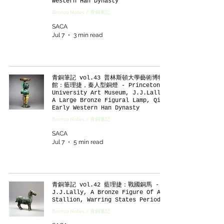
Western Han Dynasty
Bronze Notes / 青銅筆記
SACA
Jul 7
3 min read
青銅筆記 vol.43 普林斯頓大學藝術博物
館：藍理捷，秦人型銅燈 - Princeton
University Art Museum, J.J.Lally,
A Large Bronze Figural Lamp, Qin/
Early Western Han Dynasty
Bronze Notes / 青銅筆記
SACA
Jul 7
5 min read
青銅筆記 vol.42 藍理捷：戰國銅馬 -
J.J.Lally, A Bronze Figure Of A
Stallion, Warring States Period
Bronze Notes / 青銅筆記