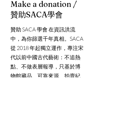
Make a donation /
贊助SACA學會
贊助 SACA 學會 在資訊洪流
中，為你篩選千年真相。SACA
從 2018 年起獨立運作，專注宋
代以前中國古代藝術：不追熱
點、不做表層報導，只基於博
物館藏品、可靠來源、拍賣紀
錄與文獻，產出原創深度研究
與長文。我們替你過濾散亂數
據、驗證來源、梳理收藏史與
市場脈絡，讓你省下數月拼湊
時間，直接獲得可靠、可引用
的知識框架——嚴肅、獨立、有