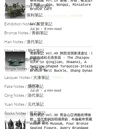
春秋戰國 vol.15 秦國：弄器，蟠龙纹铜
车形器 - Qin, Nongqi, Miniature
Guardian Notes / 嘉德筆記
Bronze Cart
Poly Notes / 保利筆記
Late Zhou & Warring States / 春秋戰國
Exhibition Notes / 展覽筆記
SACA
Jul 30
8 min read
Bronze Notes / 青銅筆記
Han Notes / 漢代筆記
Ming Notes / 明代筆記
青銅筆記 vol.49 陝西清澗寨溝遺址：青
銅鑲嵌綠松石燕形器 - The Zhaigou
Sui Notes / 隋代筆記
Site in Qingjian, Shaanxi, A
Swallow-Shaped Turquoise-Inlaid
Yongle Notes / 永樂筆記
Bronze Belt Buckle, Shang Dynasty
Lacquer Notes / 大漆筆記
Bronze Notes / 青銅筆記
SACA
Fake Notes / 贗品筆記
Jul 16
4 min read
Qing Notes / 清代筆記
Yuan Notes / 元代筆記
Rocks Notes / 賞石筆記
漢代筆記 vol.30 舊金山亞洲藝術博物
館：漢代青銅說唱俑席鎮，布倫戴奇舊藏 -
Painting Notes / 書畫筆記
Asian Art Museum, Four Bronze
Seated Figure, Avery Brundage