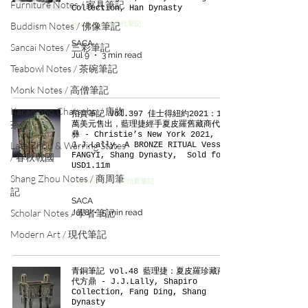
Furniture Notes / 家具筆記
Collection, Han Dynasty
Buddism Notes / 佛像筆記
Han Notes / 漢代筆記
SACA
Sancai Notes / 三彩筆記
Jul 9
3 min read
Teabowl Notes / 茶碗筆記
Monk Notes / 高僧筆記
Karamono Chatsubo / 唐物
拍賣筆記 vol.397 佳士得紐約2021：111
茶壺
萬美元售出，藍理捷經手夏皮羅舊藏商代方
彝 - Christie’s New York 2021,
Late Zhou & Warring States
J.J.Lally, A BRONZE RITUAL Vessel
FANGYI, Shang Dynasty, Sold for
/ 春秋戰國
USD1.11m
Shang Zhou Notes / 商周筆
Auction Notes / 拍賣筆記
記
SACA
Scholar Notes / 學者筆記
Jul 8
5 min read
Modern Art / 現代筆記
青銅筆記 vol.48 藍理捷：夏皮羅珍藏商
代方鼎 - J.J.Lally, Shapiro
Collection, Fang Ding, Shang
Dynasty