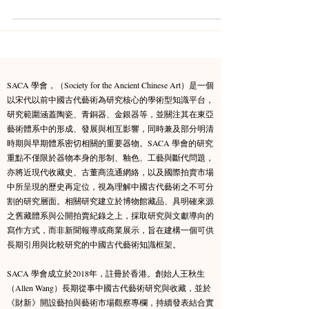
SACA 學會，（Society for the Ancient Chinese Art）是一個
以宋代以前中國古代藝術為研究核心的學術型知識平台，
研究範圍涵蓋陶瓷、青銅器、金銀器等，並關注其在東亞
藝術體系中的形成、發展與相互影響，同時兼及部分明清
時期與早期體系密切相關的重要器物。​SACA 學會的研究
重點不僅限於器物本身的形制、釉色、工藝與斷代問題，
亦將近現代收藏史、古董商流通網絡，以及國際拍賣市場
中所呈現的歷史再定位，視為理解中國古代藝術之不可分
割的研究層面。相關研究建立於博物館藏品、具明確來源
之舊藏體系與公開拍賣紀錄之上，採取研究與文獻導向的
寫作方式，而非新聞報導或商業展示，旨在建構一個可供
長期引用與比較研究的中國古代藝術知識框架。​
SACA 學會成立於2018年，註冊於香港。創始人王秋生
（Allen Wang）長期從事中國古代藝術研究與收藏，並於
《財新》開設藝拍與藝術市場觀察專欄，持續發表結合實