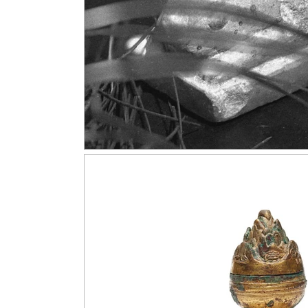
Sui Notes / 隋代筆記
Yongle Notes / 永樂筆記
Lacquer 
Yuan Notes / 元代筆記
Rocks Notes / 賞石筆記
Paintin
Buddism Notes / 佛像筆記
Sancai Notes / 三彩筆記
Teab
Karamono Chatsubo / 唐物茶壺
Late Zhou & Warring States