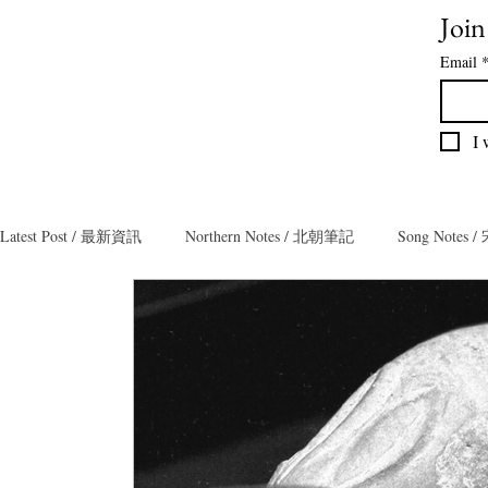
Join
Email
I 
Latest Post / 最新資訊
Northern Notes / 北朝筆記
Song Notes
Collector Notes / 藏家筆記
Teamaster Notes / 茶人筆記
T
Poly Notes / 保利筆記
Exhibition Notes / 展覽筆記
Bron