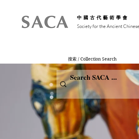
中國古代藝術學會
Society for the Ancient Chines
搜索 / Collection Search