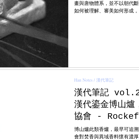
Notes / 大漆筆記
Fake Notes / 贗品筆記
Qing Notes / 清代筆記
畫與唐物體系，並不以朝代斷
如何被理解、審美如何形成，
構。從倫敦、紐約、東京到北
物館體系與學術機構之間的互
g Notes / 書畫筆記
Furniture Notes / 家具筆記
的流動軌跡。
owl Notes / 茶碗筆記
Monk Notes / 高僧筆記
 / 春秋戰國
Shang Zhou Notes / 商周筆記
Scholar Notes / 學者筆記
Han Notes / 漢代筆記
漢代筆記 vol
漢代鎏金博山爐，
協會 - Rockef
Han Dynasty 
博山爐此類香爐，最早可追溯
in the Shape
會對焚香與異域香料懷有濃厚