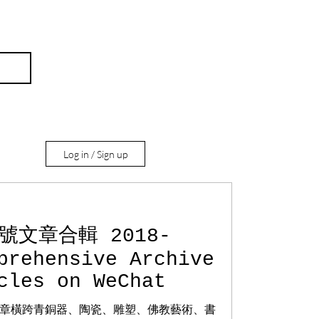
Log in / Sign up
號文章合輯 2018-
prehensive Archive
記
cles on WeChat
章橫跨青銅器、陶瓷、雕塑、佛教藝術、書