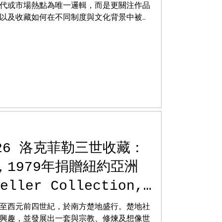
代或市場熱點為唯一邏輯，而是更關注作品
以及收藏如何在不同制度與文化背景中被建
京、杭州，相關文章反覆梳理私人收藏、博
動關係，嘗試還原中國藝術在近現代世界中
.26 洛克菲勒三世收藏：
1979年捐贈紐約亞洲
eller Collection,
Gilt Bronze Censer
至西元前四世紀，於南方楚地盛行。楚地社
 of Mount Bo
興趣，並發展出一套與宗教、修煉及想像世