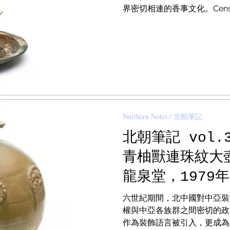
(Boshanlu), 
界密切相連的香事文化。Censers be
century B.C.E. in the souther
Society NY i
and exotic fragrances was 
Northern Notes / 北朝筆記
北朝筆記 vol
青柚獸連珠紋大壺
龍泉堂，1979
Rockefeller 
六世紀期間，北中國對中亞裝
Northern Qi 
權與中亞各族群之間密切的政
Medallion De
作為裝飾語言被引入，更成為