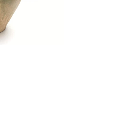
徵。本器正是一件體現北齊時
Acquired fro
陶器。The 6th-century interest
Ryusendo in 
in part the result of the pol
Asia Society
different kingdoms in China 