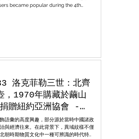
Donated to Asia
came popular during the 4th
n state of Chu, where interest in incense
n 1979
widespread.
.33 洛克菲勒三世：北齊
，1970年購藏於繭山
年捐贈紐約亞洲協會 -
Collection,
飾語彙的高度興趣，部分源於當時中國諸政
Dynasty Beast
治與經濟往來。在此背景下，異域紋樣不僅
corated Vase,
北朝時期物質文化中一種可辨識的時代特