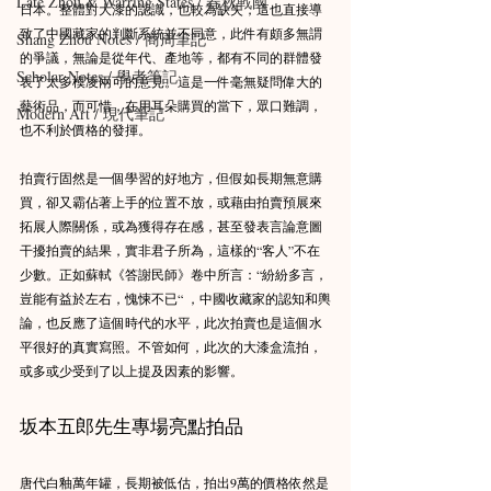
Late Zhou & Warring States / 春秋戰國
日本。整體對大漆的認識，也較為缺失，這也直接導
致了中國藏家的判斷系統並不同意，此件有頗多無謂
Shang Zhou Notes / 商周筆記
的爭議，無論是從年代、產地等，都有不同的群體發
Scholar Notes / 學者筆記
表了太多模凌兩可的意見。這是一件毫無疑問偉大的
藝術品，而可惜，在用耳朵購買的當下，眾口難調，
Modern Art / 現代筆記
也不利於價格的發揮。
拍賣行固然是一個學習的好地方，但假如長期無意購
買，卻又霸佔著上手的位置不放，或藉由拍賣預展來
拓展人際關係，或為獲得存在感，甚至發表言論意圖
干擾拍賣的結果，實非君子所為，這樣的“客人”不在
少數。正如蘇軾《答謝民師》卷中所言：“紛紛多言，
豈能有益於左右，愧悚不已“ ，中國收藏家的認知和輿
論，也反應了這個時代的水平，此次拍賣也是這個水
平很好的真實寫照。不管如何，此次的大漆盒流拍，
或多或少受到了以上提及因素的影響。
坂本五郎先生專場亮點拍品
唐代白釉萬年罐，長期被低估，拍出9萬的價格依然是