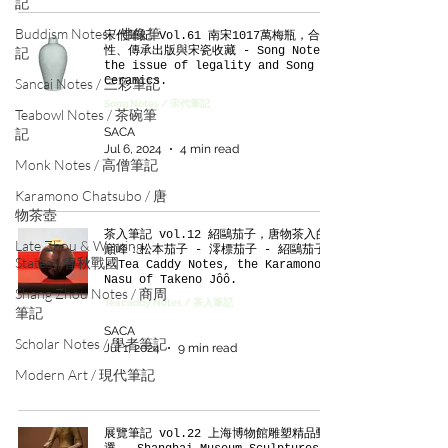
記
Buddism Notes / 佛像筆
宋代筆記 Vol.61 南宋1017萬梅瓶，合法
記
性、傳承出版與宋瓷收藏 - Song Notes,
the issue of legality and Song
Ceramics.
Sancai Notes / 三彩筆記
Song Notes / 宋代筆記
Teabowl Notes / 茶碗筆
記
SACA
Jul 6, 2024
4 min read
Monk Notes / 高僧筆記
Karamono Chatsubo / 唐
物茶壺
茶入筆記 vol.12 紹鷗茄子，唐物茶入的
Late Zhou & Warring
巔峰：松本茄子 - 澪標茄子 - 紹鷗茄子
States / 春秋戰國
- Tea Caddy Notes, the Karamono
Nasu of Takeno Jôô.
Shang Zhou Notes / 商周
Teacaddy Notes / 茶入筆記
筆記
SACA
Scholar Notes / 學者筆記
Jul 1, 2024
9 min read
Modern Art / 現代筆記
展覽筆記 vol.22 上海博物館雕塑精品甄