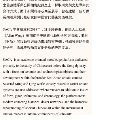
之舊藏體系與公開拍賣紀錄之上，採取研究與文獻導向的
寫作方式，而非新聞報導或商業展示，旨在建構一個可供
長期引用與比較研究的中國古代藝術知識框架。​
SACA 學會成立於2018年，註冊於香港。創始人王秋生
（Allen Wang）長期從事中國古代藝術研究與收藏，並於
《財新》開設藝拍與藝術市場觀察專欄，持續發表結合實
物研究、收藏史與拍賣案例分析的專題文章。
SACA is an academic-oriented knowledge platform dedicated
primarily to the study of Chinese art before the Song dynasty,
with a focus on ceramics and archaeological objects and their
development within the broader East Asian artistic context.
Selected Ming and Qing works closely related to earlier artistic
systems are also addressed where relevant.​In addition to issues
of form, glaze, technique, and chronology, the platform treats
modern collecting histories, dealer networks, and the historical
repositioning of ancient Chinese art within the international
auction market as integral components of scholarly
interpretation.Grounded in museum collections, well-
documented provenances, and publicly recorded auction data,