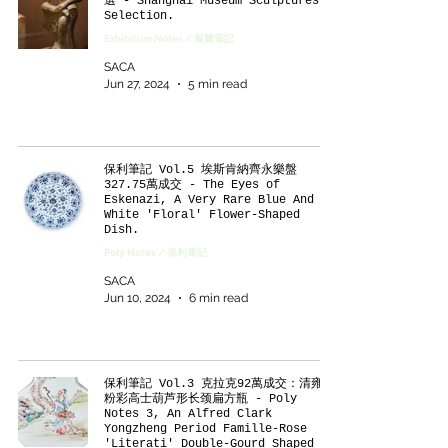
選 - Shanghai Museum Sculptures
Selection.
Exhibition Notes / 展覽筆記
SACA
Jun 27, 2024
5 min read
保利筆記 Vol.5 埃斯肯納齊永樂盤
327.75萬成交 - The Eyes of
Eskenazi, A Very Rare Blue And
White 'Floral' Flower-Shaped
Dish.
Poly Notes / 保利筆記
SACA
Jun 10, 2024
6 min read
保利筆記 Vol.3 克拉克92萬成交：清雍正
粉彩高士葫芦形长颈扁方瓶 - Poly
Notes 3, An Alfred Clark
Yongzheng Period Famille-Rose
'Literati' Double-Gourd Shaped