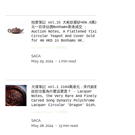
拍賣筆記 vol.15 大彬款紫砂406.8萬港
元一百倍估價Bonhams香港成交 -
Auction Notes, A Flattened Yixing
Circular Teapot And Cover Sold
for 4m HKD in Bonhams HK.
Auction Notes / 拍賣筆記
SACA
May 29, 2024
1 min read
大漆筆記 vol.1 2184萬港元，宋代剔彩龍
紋折沿盤為什麼這麼貴？ - Lacquer
Notes, the Very Rare And Finely
Carved Song Dynasty Polychrome
Lacquer Circular 'Dragon' Dish.
Lacquer Notes / 大漆筆記
SACA
May 28, 2024
13 min read