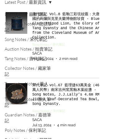
Latest Post / 最新資訊
Latest Post / 最新資訊
唐代筆記 Vol.8 藍釉三彩弦紋匲：大唐帝
國的絢爛與克里夫蘭博物館珍寶 - Blue
Northern Notes / 北朝筆
Glaze Tripod Lion, the Glory of
Tang Dyansty and the Chinese Art
記
from the Cleveland Museum of Art
Collection.
Song Notes / 宋代筆記
Tang Notes / 唐代筆記
Auction Notes / 拍賣筆記
SACA
Tang Notes / 唐代筆記
Aug 15, 2024
2 min read
Collector Notes / 藏家筆
記
Teamaster Notes / 茶人
宋代筆記 vol.67 藍理捷63萬美金（460
筆記
萬人民幣）南宋吉州窯黑釉木葉紋盞 -
Song Notes, J.J.Lally’s 4.6m RMB
Teacaddy Notes / 茶入筆
Jizhou Leaf-Decorated Tea Bowl,
Song Dynasty.
記
Song Notes / 宋代筆記
Guardian Notes / 嘉德筆
SACA
記
Jul 13, 2024
4 min read
Poly Notes / 保利筆記