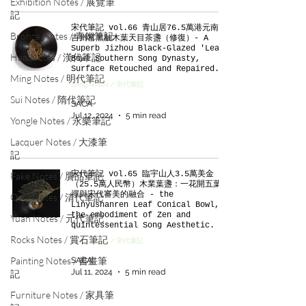
Exhibition Notes / 展覽筆
記
宋代筆記 vol.66 青山居76.5萬港元南宋
Bronze Notes / 青銅筆記
吉州窰黑釉木葉天目茶盞（修復）- A
Superb Jizhou Black-Glazed 'Leaf'
Han Notes / 漢代筆記
Bowl Southern Song Dynasty,
Surface Retouched and Repaired.
Ming Notes / 明代筆記
Song Notes / 宋代筆記
Sui Notes / 隋代筆記
SACA
Jul 12, 2024
5 min read
Yongle Notes / 永樂筆記
Lacquer Notes / 大漆筆
記
宋代筆記 vol.65 臨宇山人3.5萬美金
Fake Notes / 贗品筆記
（25.5萬人民幣）木業葉盞：一花開五葉，
禪與宋代審美的融合 - the
Qing Notes / 清代筆記
Linyushanren Leaf Conical Bowl,
the embodiment of Zen and
Yuan Notes / 元代筆記
quintessential Song Aesthetic.
Rocks Notes / 賞石筆記
Song Notes / 宋代筆記
Painting Notes / 書畫筆
SACA
Jul 11, 2024
5 min read
記
Furniture Notes / 家具筆