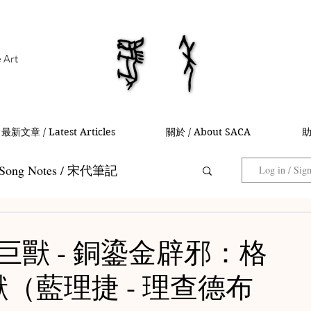
馬年
馬年
e Art
最新文章 / Latest Articles
關於 / About SACA
助
Song Notes / 宋代筆記
Log in / Sig
Collector Notes / 藏家筆記
山河巨獸 - 銅鎏金辟邪：格
（藍理捷 - 理查德布
 茶入筆記