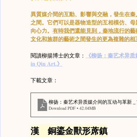
異質媒介間的互動、影響與交融，發生在秦
之間。它們可以是器物造型的互相模仿、母
向心力。
有時我們還能見到，秦地流行的藝
文化和族群的藝術之間發生的更為複雜的相
《柳扬：秦艺术异质媒介间的互
閱讀柳揚博士的文章：
in Qin Art.》
下載文章：
柳扬：秦艺术异质媒介间的互动与革新 _ The Circula
Download PDF • 42.04MB
漢　銅鎏金獸形蓆鎮