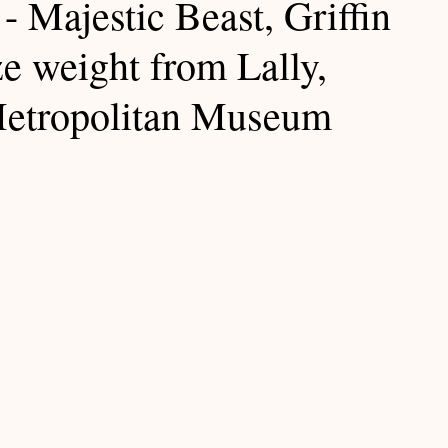
estic Beast, Griffin
Exhibition Notes / 展覽筆記
e weight from Lally,
Metropolitan Museum
Ming Notes / 明代筆記
Lacquer Notes / 大漆筆記
Yuan Notes / 元代筆記
記
Furniture Notes / 家具筆記
筆記
Teabowl Notes / 茶碗筆記