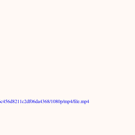
 唐物茶壺
hou Notes / 商周筆記
d86c456d8211c2df06da4368/1080p/mp4/file.mp4