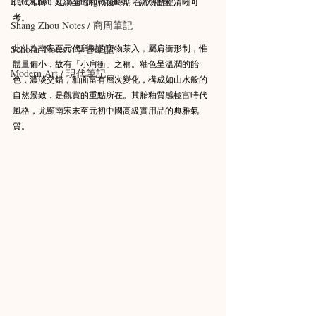
Late Zhou & Warring States / 春秋戰國
代代相傳，延續至昭和戰後時期，流傳歷程清晰可
考。
Shang Zhou Notes / 商周筆記
此件為南宋至元代所製的唐物茶入，屬肩衝形制，惟
Scholar Notes / 學者筆記
體量偏小，故有「小肩衝」之稱。釉色呈溫潤的飴
Modern Art / 現代筆記
色，濃淡交錯，釉面富有層次變化，構成如山水般的
自然景致，是觀賞的重點所在。其胎釉質感極富時代
風格，尤顯南宋末至元初中國高級實用品的典雅氣
質。