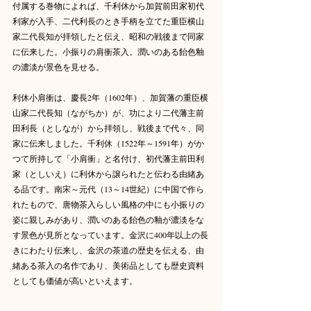
付属する巻物によれば、千利休から加賀前田家初代
利家が入手、二代利長のとき手柄を立てた重臣横山
家二代長知が拝領したと伝え、昭和の戦後まで同家
に伝来した。小振りの肩衝茶入。潤いのある飴色釉
の濃淡が景色を見せる。
利休小肩衝は、慶長2年（1602年）、加賀藩の重臣横
山家二代長知（ながちか）が、功により二代藩主前
田利長（としなが）から拝領し、戦後まで代々、同
家に伝来しました。千利休（1522年～1591年）がか
つて所持して「小肩衝」と名付け、初代藩主前田利
家（としいえ）に利休から譲られたと伝わる由緒あ
る品です。南宋～元代（13～14世紀）に中国で作ら
れたもので、唐物茶入らしい風格の中にも小振りの
姿に親しみがあり、潤いのある飴色の釉が濃淡をな
す景色が見所となっています。金沢に400年以上の長
きにわたり伝来し、金沢の茶道の歴史を伝える、由
緒ある茶入の名作であり、美術品としても歴史資料
としても価値が高いといえます。