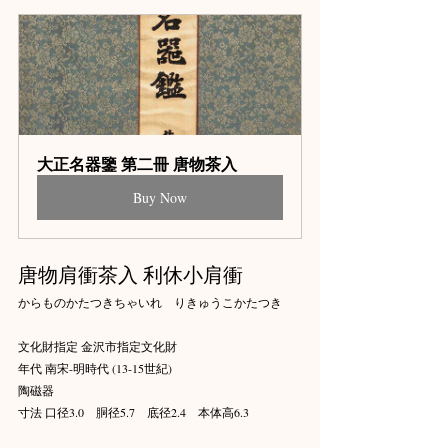
大正名器鑒 第二冊 唐物茶入
Buy Now
唐物肩衝茶入 利休小肩衝
からものかたつきちゃいれ　りきゅうこかたつき
文化財指定 金沢市指定文化財
年代 南宋-明時代 (13-15世紀)
陶磁器
寸法 口径3.0　胴径5.7　底径2.4　本体高6.3