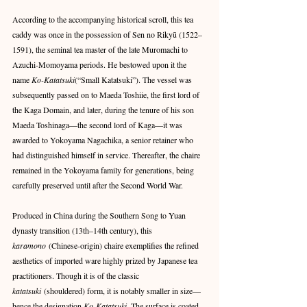
According to the accompanying historical scroll, this tea 
caddy was once in the possession of Sen no Rikyū (1522–
1591), the seminal tea master of the late Muromachi to 
Azuchi-Momoyama periods. He bestowed upon it the 
name 
Ko-Katatsuki
(“Small Katatsuki”). The vessel was 
subsequently passed on to Maeda Toshiie, the first lord of 
the Kaga Domain, and later, during the tenure of his son 
Maeda Toshinaga—the second lord of Kaga—it was 
awarded to Yokoyama Nagachika, a senior retainer who 
had distinguished himself in service. Thereafter, the chaire 
remained in the Yokoyama family for generations, being 
carefully preserved until after the Second World War.
Produced in China during the Southern Song to Yuan 
dynasty transition (13th–14th century), this 
karamono
 (Chinese-origin) chaire exemplifies the refined 
aesthetics of imported ware highly prized by Japanese tea 
practitioners. Though it is of the classic 
katatsuki
 (shouldered) form, it is notably smaller in size—
hence the designation 
Ko-Katatsuki
. The surface is coated 