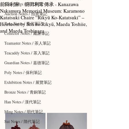
前田利家、前田利常傳承 - Kanazawa
Song Notes / 宋代筆記
Nakamura Memorial Museum: Karamono
Auction Notes / 拍賣筆記
Katatsuki Chaire “Rikyū Ko-Katatsuki” –
Heirloom by Sen no Rikyū, Maeda Toshiie,
Tang Notes / 唐代筆記
and Maeda Toshinaga
Collector Notes / 藏家筆記
Teamaster Notes / 茶人筆記
Teacaddy Notes / 茶入筆記
Guardian Notes / 嘉德筆記
Poly Notes / 保利筆記
Exhibition Notes / 展覽筆記
Bronze Notes / 青銅筆記
Han Notes / 漢代筆記
Ming Notes / 明代筆記
Sui Notes / 隋代筆記