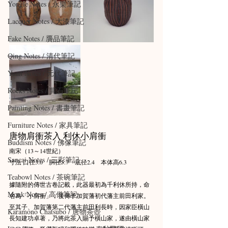
Yongle Notes / 永樂筆記
Lacquer Notes / 大漆筆記
Fake Notes / 贗品筆記
Qing Notes / 清代筆記
Yuan Notes / 元代筆記
Rocks Notes / 賞石筆記
Painting Notes / 書畫筆記
Furniture Notes / 家具筆記
唐物肩衝茶入 利休小肩衝
Buddism Notes / 佛像筆記
南宋（13～14世紀）
Sancai Notes / 三彩筆記
寸法 口径3.0　胴径5.7　底径2.4　本体高6.3
Teabowl Notes / 茶碗筆記
據隨附的傳世古卷記載，此器最初為千利休所持，命
Monk Notes / 高僧筆記
名為「小肩衝」，後傳予加賀藩初代藩主前田利家。
至其子、加賀藩第二代藩主前田利長時，因家臣橫山
Karamono Chatsubo / 唐物茶壺
長知建功卓著，乃將此茶入賜予橫山家，遂由橫山家