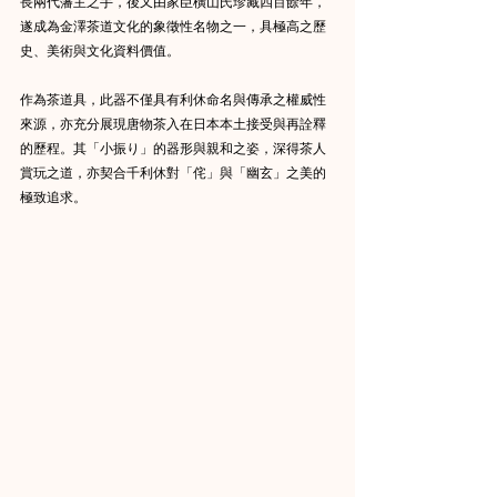
長兩代藩主之手，後又由家臣橫山氏珍藏四百餘年，
遂成為金澤茶道文化的象徵性名物之一，具極高之歷
史、美術與文化資料價值。
作為茶道具，此器不僅具有利休命名與傳承之權威性
來源，亦充分展現唐物茶入在日本本土接受與再詮釋
的歷程。其「小振り」的器形與親和之姿，深得茶人
賞玩之道，亦契合千利休對「侘」與「幽玄」之美的
極致追求。