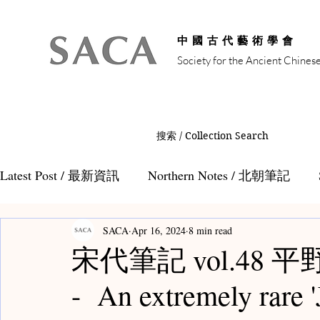
中國古代藝術學會
Society for the Ancient Chines
搜索 / Collection Search
Latest Post / 最新資訊
Northern Notes / 北朝筆記
SACA
Apr 16, 2024
8 min read
Auction Notes / 拍賣筆記
Tang Notes / 唐代筆記
宋代筆記 vol.48
- An extremely rare '
Teamaster Notes / 茶人筆記
Teacaddy Notes /