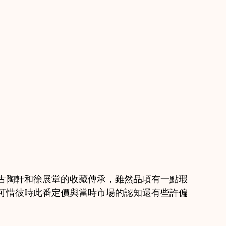
古陶軒和徐展堂的收藏傳承，雖然品項有一點瑕
可惜彼時此番定價與當時市場的認知還有些許偏