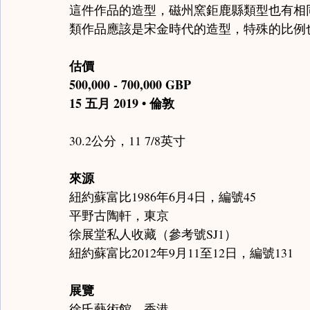
這件作品的造型，磁州窯鉅鹿縣類型也有相
類作品應該是宋金時代的造型，特殊的比例
估價
500,000 - 700,000 GBP
15 五月 2019 • 倫敦
30.2公分，11 7/8英寸
來源
紐約蘇富比1986年6月4日，編號45
平野古陶軒，東京
徐展堂私人收藏（參考號SJ1）
紐約蘇富比2012年9月11至12日，編號131
展覽
徐氏藝術館，香港