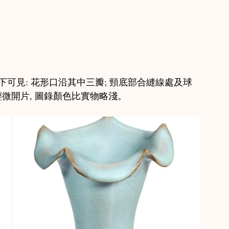
下可見: 花形口沿其中三瓣; 頸底部合縫線處及球
微開片, 圖錄顏色比實物略淺。