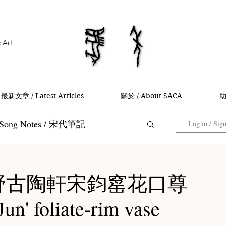
馬年
馬年
e Art
最新文章 / Latest Articles
關於 / About SACA
助
Song Notes / 宋代筆記
Log in / Sig
Collector Notes / 藏家筆記
 平野古陶軒宋鈞窰花口尊
Jun' foliate-rim vase
 茶入筆記