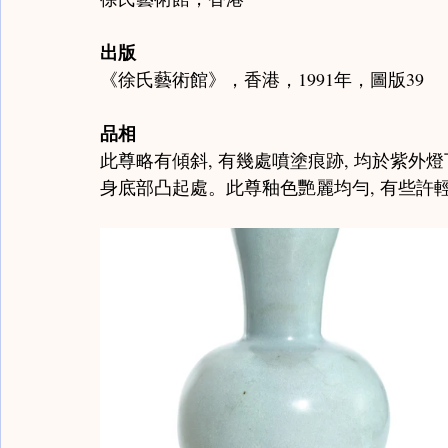
出版
《徐氏藝術館》，香港，1991年，圖版39
品相
此尊略有傾斜, 有幾處噴塗痕跡, 均於紫外燈
身底部凸起處。此尊釉色艷麗均勻, 有些許輕