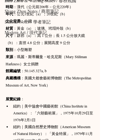
Late Zhou & Warring States / 春秋戰國
時期
：漢代（公元前206年－公元220年）
Shang Zhou Notes / 商周筆記
年代
：公元1世紀（a）；20世紀（b）
文化背景
：中國
Scholar Notes / 學者筆記
材質
：黃金（a）；玻璃、玳瑁外殼（b）
Modern Art / 現代筆記
尺寸
：辟邪（a）：高 1 公分；長 1.5 公分放大鏡
（b）：直徑 4.8 公分；展開高度 9 公分
類別
：小型雕塑
來源
：瑪麗・斯蒂爾曼・哈克尼斯（Mary Stillman 
Harkness）女士捐贈
館藏編號
：50.145.327a, b
典藏機構
：美國大都會藝術博物館（The Metropolitan 
Museum of Art, New York）
展覽紀錄
：
紐約｜美中協會中國藝術館（China Institute in 
America）：「六朝藝術展」，1975年10月29日至
1976年2月1日
紐約｜美國自然歷史博物館（American Museum 
of Natural History）：「黃金特展」，1979年11月