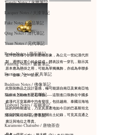
Yongle Notes / 永樂筆記
Lacquer Notes / 大漆筆記
Fake Notes / 贗品筆記
Qing Notes / 清代筆記
Yuan Notes / 元代筆記
Rocks Notes / 賞石筆記
這件體積極小的辟邪動物形象，為公元一世紀漢代所
製，通體以實心純金鑄成，體表設有一穿孔，顯示其
Painting Notes / 書畫筆記
原本應為懸掛之用，可能為單獨佩飾，亦或為串聯多
Furniture Notes / 家具筆記
件「金珠」之一部分。
Buddism Notes / 佛像筆記
此類裝飾品之設計靈感，極可能源自南亞及東南亞地
Sancai Notes / 三彩筆記
區所出之動物形硬石珠飾——這類進口珠飾在中國多
處漢代王室墓葬中均有發現，包括越南、泰國沿海地
Teabowl Notes / 茶碗筆記
區的同時期遺址，乃至其原產地如今日的巴基斯坦北
部與阿富汗地區，亦有相關出土紀錄，可見其流通之
Monk Notes / 高僧筆記
廣泛與地位之尊貴。
Karamono Chatsubo / 唐物茶壺
品名
：辟邪（a）；放大鏡（b）