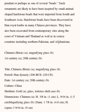
pendant or perhaps as one of several “beads.” Such 
ornaments are likely to have been inspired by small animal-
shaped hardstone beads that were imported from South and 
Southeast Asia. Hardstone beads have been discovered in 
Han royal tombs in many Chinese provinces. They have 
also been excavated from contemporary sites along the 
coast of Vietnam and Thailand as well as in source 
countries including northern Pakistan, and Afghanistan.
Chimera (Bixie) (a); magnifying glass (b)
1st century (a); 20th century (b)
Title: Chimera (Bixie) (a); magnifying glass (b)
Period: Han dynasty (206 BCE–220 CE)
Date: 1st century (a); 20th century (b)
Culture: China
Medium: Gold (a); glass, tortoise shell case (b)
Dimensions: Chimera (a): H. 3/8 in. (1 cm); L. 9/16 in. (1.5 
cm)Magnifying glass (b): Diam. 1 7/8 in. (4.8 cm); H. 
(open) 3 9/16 in. (9 cm)