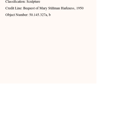
Classification: Sculpture
Credit Line: Bequest of Mary Stillman Harkness, 1950
Object Number: 50.145.327a, b
Provenance: Mary Stillman Harkness , New York (until d. 
1950; bequeathed to MMA)