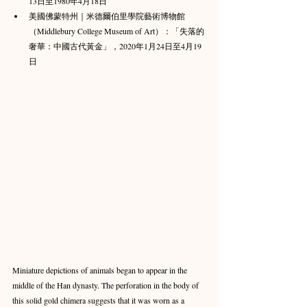
13日至1980年4月18日
美國佛蒙特州｜米德爾伯里學院藝術博物館
（Middlebury College Museum of Art）：「失落的
奢華：中國古代黃金」，2020年1月24日至4月19
日
Miniature depictions of animals began to appear in the 
middle of the Han dynasty. The perforation in the body of 
this solid gold chimera suggests that it was worn as a 