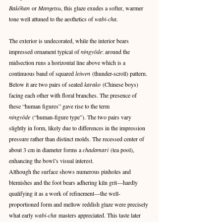
Bakōhan
 or 
Mangetsu
, this glaze exudes a softer, warmer 
tone well attuned to the aesthetics of 
wabi-cha
.
The exterior is undecorated, while the interior bears 
impressed ornament typical of 
ningyōde
: around the 
midsection runs a horizontal line above which is a 
continuous band of squared 
leiwen
 (thunder-scroll) pattern. 
Below it are two pairs of seated 
karako
 (Chinese boys) 
facing each other with floral branches. The presence of 
these “human figures” gave rise to the term 
ningyōde
 (“human-figure type”). The two pairs vary 
slightly in form, likely due to differences in the impression 
pressure rather than distinct molds. The recessed center of 
about 3 cm in diameter forms a 
chadamari
 (tea pool), 
enhancing the bowl’s visual interest.
Although the surface shows numerous pinholes and 
blemishes and the foot bears adhering kiln grit—hardly 
qualifying it as a work of refinement—the well-
proportioned form and mellow reddish glaze were precisely 
what early 
wabi-cha
 masters appreciated. This taste later 