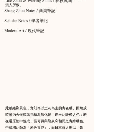
Late Zhou & Warring States / 春秋戰國
混入所致。
Shang Zhou Notes / 商周筆記
Scholar Notes / 學者筆記
Modern Art / 現代筆記
此釉雖顯異色，實則為以土灰為主的青瓷釉。因燒成
時窯內火候或氣氛轉為氧化焰，遂呈此暖橙之色；若
在還原焰中燒成，當可得與龍泉窯相同之青綠釉色。
中國稱此類為「米色青瓷」，而日本茶人則以「醤