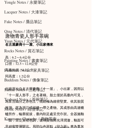
Yongle Notes / 永樂筆記
Lacquer Notes / 大漆筆記
Fake Notes / 贗品筆記
Qing Notes / 清代筆記
唐物青瓷人形手茶碗
Yuan Notes / 元代筆記
名古屋豪商十一屋、小出家傳來　
Rocks Notes / 賞石筆記
高：6.2～6.4公分
Painting Notes / 書畫筆記
口徑：12.5～12.8公分
Furniture Notes / 家具筆記
高臺外徑：4.7公分
同高度：1.2公分
Buddism Notes / 佛像筆記
此碗原出自名古屋豪商「十一屋」、小出家，因而以
Sancai Notes / 三彩筆記
「十一屋人形手」之名著稱。胎土僅於高臺內可見，
Teabowl Notes / 茶碗筆記
為富含鐵分之赤色土，燒結極為緻密堅實。依其胎質
推測，當為浙江或福建一帶之產物。其成形由高速轆
Monk Notes / 高僧筆記
轤所作，輪廓挺拔，臺內削足處呈兜巾狀。全器施釉
Karamono Chatsubo / 唐物茶壺
一面，呈泛黃橙色調，玻璃質強而光澤潤澈，釉面可
見細密雙層開片。局部白色斑點（卯之斑）應為藁灰