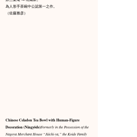
為人形手茶碗中公認第一之作。
（佐藤雅彦）
Chinese Celadon Tea Bowl with Human-Figure 
Decoration (Ningyōde)
Formerly in the Possession of the 
Nagoya Merchant House “Jūichi-ya,” the Koide Family