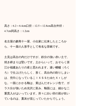
高さ：6.2～6.4cm口径：12.5～12.8cm高台外径：
4.7cm同高さ：1.2cm
名古屋の豪商十一屋、小出家に伝来したところか
ら、十一屋の人形手として有名な茶碗です。
土見は高台の内だけですが、鉄分の強い赤い土で、
焼き締まりは堅いです。土からいって、おそらく浙
江か福建あたりの産と思われます。速い轆轤（ろく
ろ）で仕上げたらしく、形く、高台内の削りしまい
は、兜巾になっているこＩＸＳＳたゆたＸｒしが
な。一面にかかる釉は、黄ばんだオレンジ色で、ガ
ラス分が強いため光沢に富み、釉面には、細かな二
重貫入がはいっています。所々に白い卯の斑が吹い
ているのは、藁灰が混じっていたからでしょう。