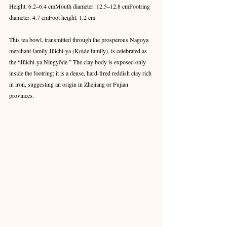
Height: 6.2–6.4 cmMouth diameter: 12.5–12.8 cmFootring 
diameter: 4.7 cmFoot height: 1.2 cm
This tea bowl, transmitted through the prosperous Nagoya 
merchant family Jūichi-ya (Koide family), is celebrated as 
the “Jūichi-ya Ningyōde.” The clay body is exposed only 
inside the footring; it is a dense, hard-fired reddish clay rich 
in iron, suggesting an origin in Zhejiang or Fujian 
provinces. 