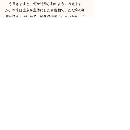
こう書きますと、何か特殊な釉のようにみえます
が、本来は土灰を主体にした青磁釉で、ただ窯の加
減か焚きぐあいかで、酸化炎焼成になったため、こ
ういう色合いに上がったわけです。これを還元炎で
焼けば、竜泉窯の青磁と同じく、美しい青緑色にな
ったはずです。
中国では、この手を米色青磁と呼んでいますが、日
本の茶人たちは「ひしお手」（ひしおは醤のつく
り。赤い色をさしていったものです。）と呼んで珍
重しました。「馬蝗絆」や「満月」のような、あざ
やかではありますが、とりすました感じの青磁の色
に対し、これは暖かで柔らかく、佗び茶の趣向によ
くかなったからです。
茶碗の外面には、何の飾りもありませんが、内面に
は、人形手通有の彫飾が印されています。すなわ
ち、内壁の半ばぐらいのところに、水平線が引か
れ、その上縁に沿って、長い長方形を一単位とす
る、雷紋帯がめぐらされています。もちろん、これ