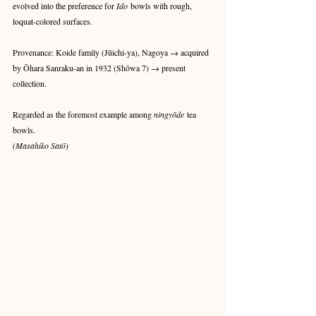
evolved into the preference for 
Ido
 bowls with rough, 
loquat-colored surfaces.
Provenance: Koide family (Jūichi-ya), Nagoya → acquired 
by Ōhara Sanraku-an in 1932 (Shōwa 7) → present 
collection. 
Regarded as the foremost example among 
ningyōde
 tea 
bowls.
(Masahiko Satō)