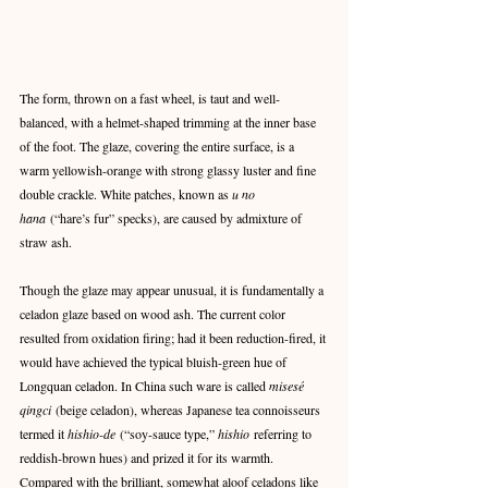
The form, thrown on a fast wheel, is taut and well-
balanced, with a helmet-shaped trimming at the inner base 
of the foot. The glaze, covering the entire surface, is a 
warm yellowish-orange with strong glassy luster and fine 
double crackle. White patches, known as 
u no 
hana
 (“hare’s fur” specks), are caused by admixture of 
straw ash.
Though the glaze may appear unusual, it is fundamentally a 
celadon glaze based on wood ash. The current color 
resulted from oxidation firing; had it been reduction-fired, it 
would have achieved the typical bluish-green hue of 
Longquan celadon. In China such ware is called 
misesé 
qingci
 (beige celadon), whereas Japanese tea connoisseurs 
termed it 
hishio-de
 (“soy-sauce type,” 
hishio
 referring to 
reddish-brown hues) and prized it for its warmth. 
Compared with the brilliant, somewhat aloof celadons like 