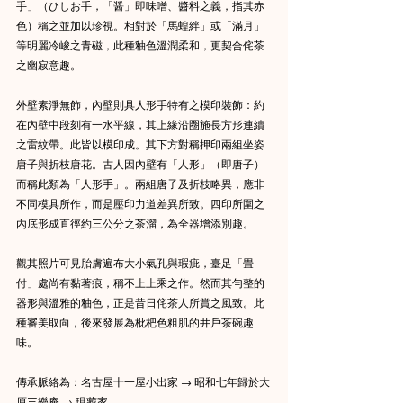
手」（ひしお手，「醤」即味噌、醬料之義，指其赤
色）稱之並加以珍視。相對於「馬蝗絆」或「滿月」
等明麗冷峻之青磁，此種釉色溫潤柔和，更契合侘茶
之幽寂意趣。
外壁素淨無飾，內壁則具人形手特有之模印裝飾：約
在內壁中段刻有一水平線，其上緣沿圈施長方形連續
之雷紋帶。此皆以模印成。其下方對稱押印兩組坐姿
唐子與折枝唐花。古人因內壁有「人形」（即唐子）
而稱此類為「人形手」。兩組唐子及折枝略異，應非
不同模具所作，而是壓印力道差異所致。四印所圍之
內底形成直徑約三公分之茶溜，為全器增添別趣。
觀其照片可見胎膚遍布大小氣孔與瑕疵，臺足「畳
付」處尚有黏著痕，稱不上上乘之作。然而其勻整的
器形與溫雅的釉色，正是昔日侘茶人所賞之風致。此
種審美取向，後來發展為枇杷色粗肌的井戶茶碗趣
味。
傳承脈絡為：名古屋十一屋小出家 → 昭和七年歸於大
原三樂庵 → 現藏家。