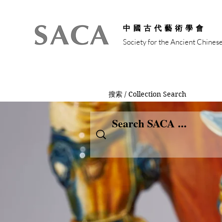
中國古代藝術學會
Society for the Ancient Chines
搜索 / Collection Search