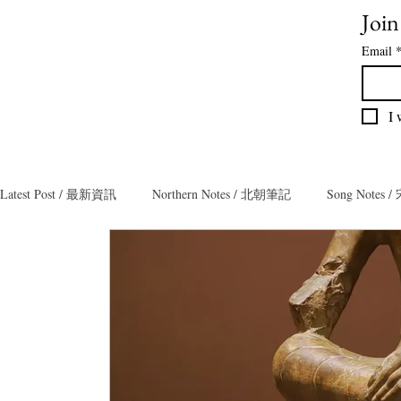
Join
Email
I 
Latest Post / 最新資訊
Northern Notes / 北朝筆記
Song Notes
Collector Notes / 藏家筆記
Teamaster Notes / 茶人筆記
T
Poly Notes / 保利筆記
Exhibition Notes / 展覽筆記
Bron