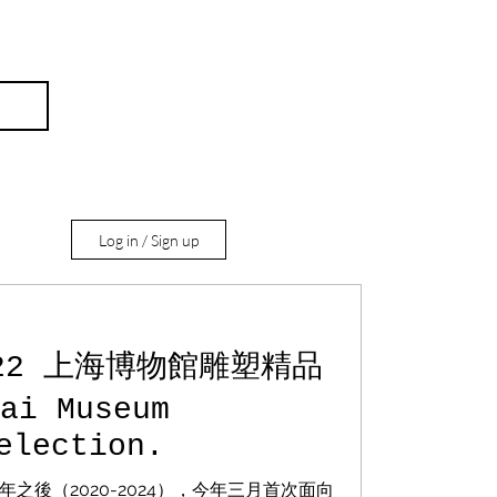
Log in / Sign up
.22 上海博物館雕塑精品
ai Museum
記
election.
之後（2020-2024），今年三月首次面向