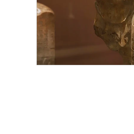
Sui Notes / 隋代筆記
Yongle Notes / 永樂筆記
Lacquer 
Yuan Notes / 元代筆記
Rocks Notes / 賞石筆記
Paintin
Buddism Notes / 佛像筆記
Sancai Notes / 三彩筆記
Teab
Karamono Chatsubo / 唐物茶壺
Late Zhou & Warring States