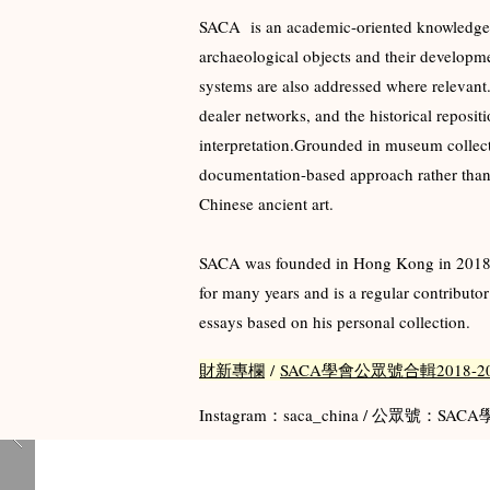
SACA is an academic-oriented knowledge pl
archaeological objects and their developmen
systems are also addressed where relevant.​
dealer networks, and the historical reposit
interpretation.Grounded in museum collect
documentation-based approach rather than a
Chinese ancient art.
SACA was founded in Hong Kong in 2018. I
for many years and is a regular contributo
essays based on his personal collection.
財新專欄
/
SACA學會公眾號合輯2018-20
Instagram：saca_china / 公眾號：SACA學