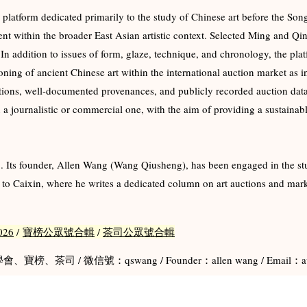
atform dedicated primarily to the study of Chinese art before the Song
t within the broader East Asian artistic context. Selected Ming and Qing 
In addition to issues of form, glaze, technique, and chronology, the plat
ioning of ancient Chinese art within the international auction market as 
ions, well-documented provenances, and publicly recorded auction data
 journalistic or commercial one, with the aim of providing a sustainabl
ts founder, Allen Wang (Wang Qiusheng), has been engaged in the stud
r to Caixin, where he writes a dedicated column on art auctions and marke
26
/
寶榜公眾號合輯
/
茶司公眾號合輯
會、寶榜、茶司 / 微信號：qswang / Founder：allen wang / Email：aw&a