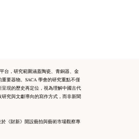
的學術型知識平台，研究範圍涵蓋陶瓷、青銅器、金
要器物。​SACA 學會的研究重點不僅
所呈現的歷史再定位，視為理解中國古代
取研究與文獻導向的寫作方式，而非新聞
藏，並於《財新》開設藝拍與藝術市場觀察專