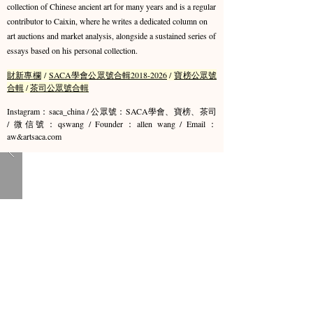
collection of Chinese ancient art for many years and is a regular
contributor to Caixin, where he writes a dedicated column on
art auctions and market analysis, alongside a sustained series of
essays based on his personal collection.
財新專欄
/
SACA學會公眾號合輯2018-2026
/
寶榜公眾號
合輯
/
茶司公眾號合輯
Instagram：saca_china / 公眾號：SACA學會、寶榜、茶司
/ 微信號：qswang / Founder：allen wang / Email：
aw&artsaca.com​​