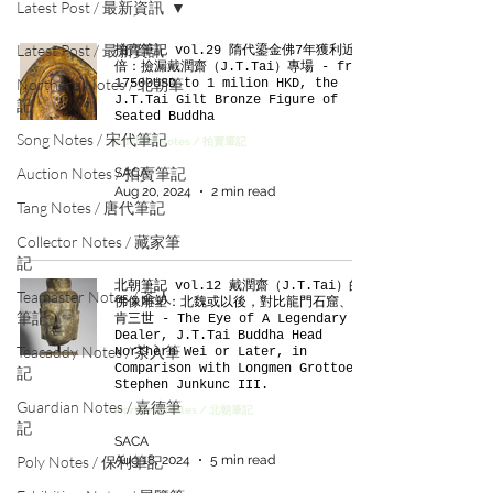
Latest Post / 最新資訊
Latest Post / 最新資訊
拍賣筆記 vol.29 隋代鎏金佛7年獲利近10
倍：撿漏戴潤齋（J.T.Tai）專場 - from
Northern Notes / 北朝筆
17500USD to 1 milion HKD, the
J.T.Tai Gilt Bronze Figure of
記
Seated Buddha
Song Notes / 宋代筆記
Auction Notes / 拍賣筆記
Auction Notes / 拍賣筆記
SACA
Aug 20, 2024
2 min read
Tang Notes / 唐代筆記
Collector Notes / 藏家筆
記
北朝筆記 vol.12 戴潤齋（J.T.Tai）的
Teamaster Notes / 茶人
佛像雕塑：北魏或以後，對比龍門石窟、瓊
筆記
肯三世 - The Eye of A Legendary
Dealer, J.T.Tai Buddha Head
Teacaddy Notes / 茶入筆
Northern Wei or Later, in
Comparison with Longmen Grottoes,
記
Stephen Junkunc III.
Guardian Notes / 嘉德筆
Northern Notes / 北朝筆記
記
SACA
Aug 18, 2024
5 min read
Poly Notes / 保利筆記