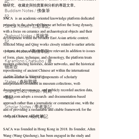
記
物研究、收藏史與拍賣案例分析的專題文章。
Buddism Notes / 佛像筆
記
SACA is an academic-oriented knowledge platform dedicated
primarily to the study of Chinese art before the Song dynasty,
Sancai Notes / 三彩筆記
with a focus on ceramics and archaeological objects and their
Teabowl Notes / 茶碗筆
development within the broader East Asian artistic context.
記
Selected Ming and Qing works closely related to earlier artistic
systems are also addressed where relevant.​In addition to issues
Monk Notes / 高僧筆記
of form, glaze, technique, and chronology, the platform treats
Karamono Chatsubo / 唐
modern collecting histories, dealer networks, and the historical
物茶壺
repositioning of ancient Chinese art within the international
Late Zhou & Warring
auction market as integral components of scholarly
States / 春秋戰國
interpretation.Grounded in museum collections, well-
documented provenances, and publicly recorded auction data,
Shang Zhou Notes / 商周
artsaca.com adopts a research- and documentation-based
筆記
approach rather than a journalistic or commercial one, with the
Scholar Notes / 學者筆記
aim of providing a sustainable and citable framework for the
study of Chinese ancient art.
Modern Art / 現代筆記
SACA was founded in Hong Kong in 2018. Its founder, Allen
Wang (Wang Qiusheng), has been engaged in the study and