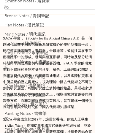
Exhibition Notes / 展覽筆
記
Bronze Notes / 青銅筆記
Han Notes / 漢代筆記
Ming Notes / 明代筆記
SACA 學會，（Society for the Ancient Chinese Art）是一個
Sui Notes / 隋代筆記
以宋代以前中國古代藝術為研究核心的學術型知識平台，
研究範圍涵蓋陶瓷、青銅器、金銀器等，並關注其在東亞
Yongle Notes / 永樂筆記
藝術體系中的形成、發展與相互影響，同時兼及部分明清
Lacquer Notes / 大漆筆
時期與早期體系密切相關的重要器物。​SACA 學會的研究
記
重點不僅限於器物本身的形制、釉色、工藝與斷代問題，
亦將近現代收藏史、古董商流通網絡，以及國際拍賣市場
Fake Notes / 贗品筆記
中所呈現的歷史再定位，視為理解中國古代藝術之不可分
Qing Notes / 清代筆記
割的研究層面。相關研究建立於博物館藏品、具明確來源
之舊藏體系與公開拍賣紀錄之上，採取研究與文獻導向的
Yuan Notes / 元代筆記
寫作方式，而非新聞報導或商業展示，旨在建構一個可供
Rocks Notes / 賞石筆記
長期引用與比較研究的中國古代藝術知識框架。​
Painting Notes / 書畫筆
記
SACA 學會成立於2018年，註冊於香港。創始人王秋生
（Allen Wang）長期從事中國古代藝術研究與收藏，並於
Furniture Notes / 家具筆
《財新》開設藝拍與藝術市場觀察專欄，持續發表結合實