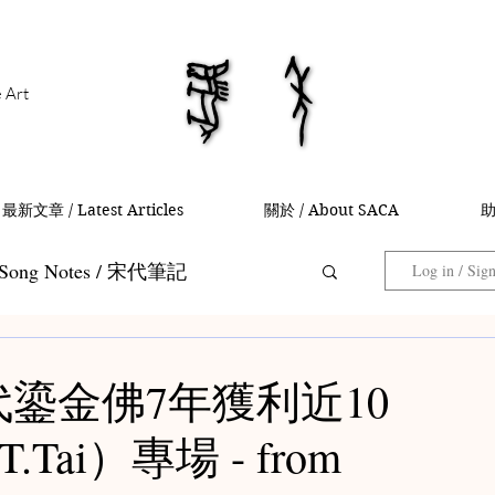
馬年
馬年
e Art
最新文章 / Latest Articles
關於 / About SACA
助
Song Notes / 宋代筆記
Log in / Sig
Collector Notes / 藏家筆記
 隋代鎏金佛7年獲利近10
ai）專場 - from
 茶入筆記