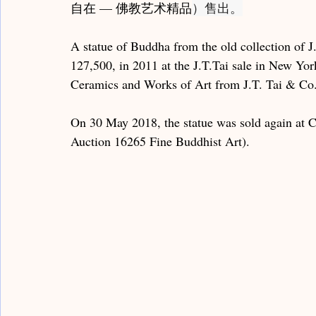
自在 — 佛教艺术精品
）售出。
A statue of Buddha from the old collection of 
127,500, in 2011 at the J.T.Tai sale in New Yor
Ceramics and Works of Art from J.T. Tai & Co. 
On 30 May 2018, the statue was sold again at 
Auction 16265 Fine Buddhist Art).