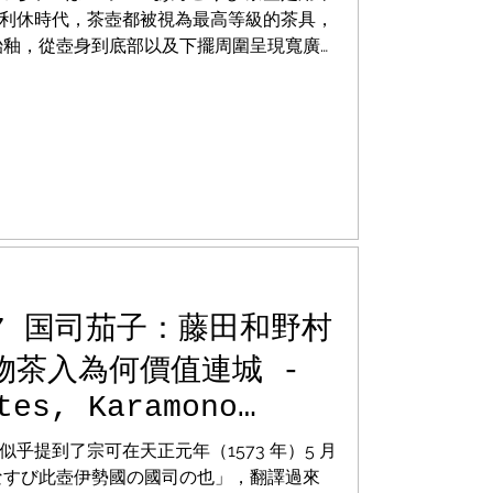
利休時代，茶壺都被視為最高等級的茶具，
飴釉，從壺身到底部以及下擺周圍呈現寬廣
有不知名的文字和花印。...
.7 国司茄子：藤田和野村
物茶入為何價值連城 -
tes, Karamono
.
乎提到了宗可在天正元年（1573 年）5 月
床なすび此壺伊勢國の國司の也」，翻譯過來