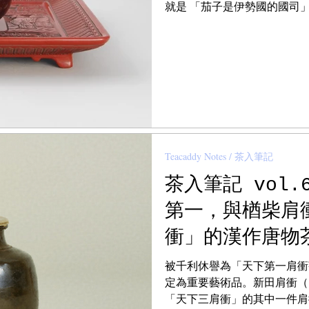
就是 「茄子是伊勢國的國司
勢」。 該名稱源於伊勢（三重縣
Teacaddy Notes / 茶入筆記
茶入筆記 vol
第一，與楢柴肩
衝」的漢作唐物
- Tea Caddy 
被千利休譽為「天下第一肩衝茶入」
Katatsuki, N
定為重要藝術品。新田肩衝（
& Ieyasu.
「天下三肩衝」的其中一件肩衝