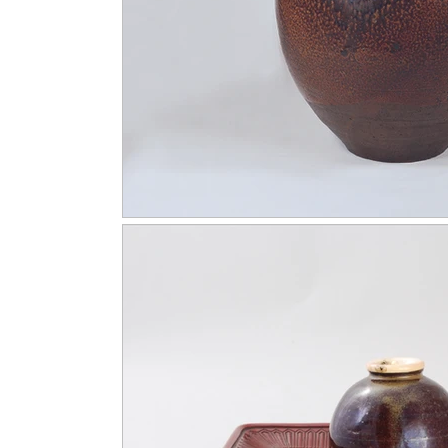
Sui Notes / 隋代筆記
Yongle Notes / 永樂筆記
Lacquer 
Yuan Notes / 元代筆記
Rocks Notes / 賞石筆記
Paintin
Buddism Notes / 佛像筆記
Sancai Notes / 三彩筆記
Teab
Karamono Chatsubo / 唐物茶壺
Late Zhou & Warring States