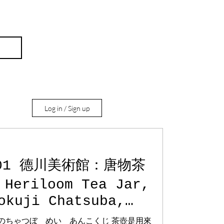
Log in / Sign up
.01 德川美術館：唐物茶
eriloom Tea Jar,
記
okuji Chatsuba,
 Museum.
ものちゃつぼ めい あんこくじ 茶壺是用來