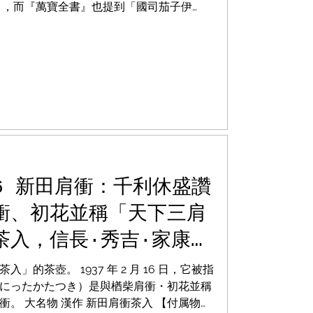
」，而『萬寶全書』也提到「國司茄子伊
）的北畠氏。...
.6 新田肩衝：千利休盛讚
衝、初花並稱「天下三肩
茶入，信長·秀吉·家康
Notes, Nita
的茶壺。 1937 年 2 月 16 日，它被指
obunaga Hideyoshi
にったかたつき）是與楢柴肩衝・初花並稱
。 大名物 漢作 新田肩衝茶入 【付属物】