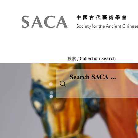
中國古代藝術學會
Society for the Ancient Chines
搜索 / Collection Search