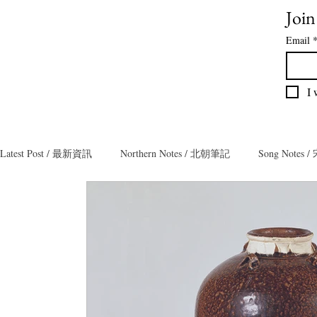
Join
Email
I 
Latest Post / 最新資訊
Northern Notes / 北朝筆記
Song Notes
Collector Notes / 藏家筆記
Teamaster Notes / 茶人筆記
T
Poly Notes / 保利筆記
Exhibition Notes / 展覽筆記
Bron