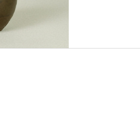
蓋 仕覆三段織緞子・紺地小牡