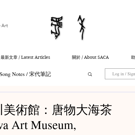
馬年
馬年
e Art
最新文章 / Latest Articles
關於 / About SACA
助
Song Notes / 宋代筆記
Log in / Sig
Collector Notes / 藏家筆記
 德川美術館：唐物大海茶
a Art Museum,
 茶入筆記