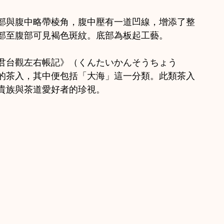
部與腹中略帶棱角，腹中壓有一道凹線，增添了整
部至腹部可見褐色斑紋。底部為板起工藝。
君台觀左右帳記》（くんたいかんそうちょう
型的茶入，其中便包括「大海」這一分類。此類茶入
貴族與茶道愛好者的珍視。