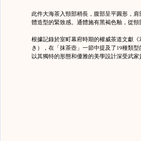
此件大海茶入頸部稍長，腹部呈平圓形，肩
體造型的緊致感。通體施有黑褐色釉，從頸
根據記錄於室町幕府時期的權威茶道文獻《
き），在「抹茶壺」一節中提及了19種類
以其獨特的形態和優雅的美學設計深受武家