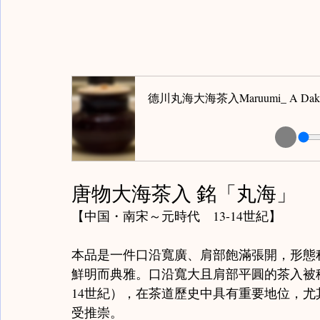
德川丸海大海茶入Maruumi_ A Dakai 
唐物大海茶入 銘「丸海」
【中国・南宋～元時代　13-14世紀】
本品是一件口沿寬廣、肩部飽滿張開，形態
鮮明而典雅。口沿寬大且肩部平圓的茶入被稱
14世紀），在茶道歷史中具有重要地位，
受推崇。