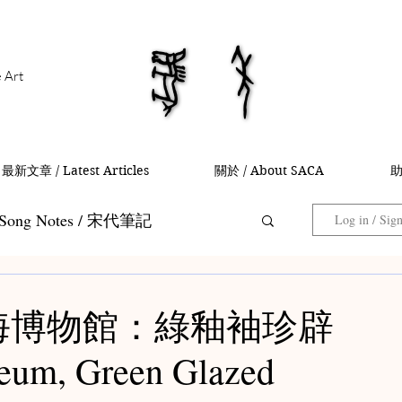
馬年
馬年
e Art
最新文章 / Latest Articles
關於 / About SACA
助
Song Notes / 宋代筆記
Log in / Sig
Collector Notes / 藏家筆記
 上海博物館：綠釉袖珍辟
um, Green Glazed
 茶入筆記