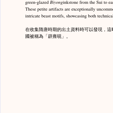
green-glazed 
Biyong
inkstone from the Sui to e
These petite artifacts are exceptionally uncomm
intricate beast motifs, showcasing both technica
在收集隋唐時期的出土資料時可以發現，這
國被稱為「辟雍硯」。