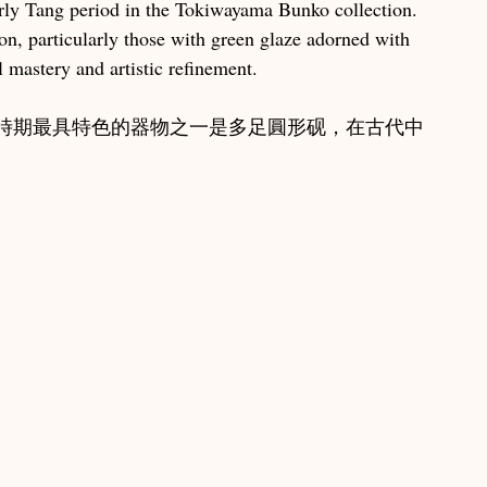
arly Tang period in the Tokiwayama Bunko collection. 
on, particularly those with green glaze adorned with 
l mastery and artistic refinement.
時期最具特色的器物之一是多足圓形砚，在古代中