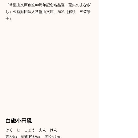
『常盤山文庫創立80周年記念名品選　蒐集のまなざ
し』公益財団法人常盤山文庫、2023（解説　三笠景
子）
白磁小円硯
はく　じ　しょう　えん　けん
高2.5㎝　硯面径5.9㎝　底径6.7㎝