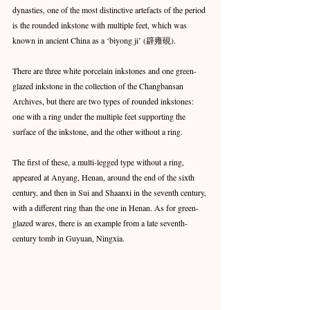
dynasties, one of the most distinctive artefacts of the period 
is the rounded inkstone with multiple feet, which was 
known in ancient China as a ‘biyong ji’ (辟雍硯).
There are three white porcelain inkstones and one green-
glazed inkstone in the collection of the Changbansan 
Archives, but there are two types of rounded inkstones: 
one with a ring under the multiple feet supporting the 
surface of the inkstone, and the other without a ring.
The first of these, a multi-legged type without a ring, 
appeared at Anyang, Henan, around the end of the sixth 
century, and then in Sui and Shaanxi in the seventh century, 
with a different ring than the one in Henan. As for green-
glazed wares, there is an example from a late seventh-
century tomb in Guyuan, Ningxia.