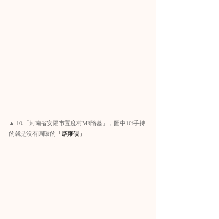
▲ 10.「河南省安陽市置度村M8隋墓」，圖中10f手持
的就是沒有圓環的
「辟雍硯」