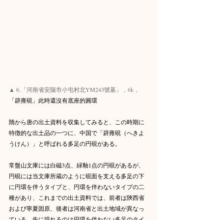
▲ 6.「河南省安陽市小屯村北YM243號墓」
，6k，
「辟雍硯」此時還沒有底座的圓環
隋から唐の出土資料を収集してみると、この時期に
特徴的な出土品の一つに、中国で「辟雍硯（へきよ
うけん）」と呼ばれる多足の円硯がある。
常盤山文庫には白磁3点、緑釉1点の円硯があるが、
円硯には当文庫所蔵のように硯面を支える多足の下
に円環を伴うタイプと、円環を伴わないタイプの二
種があり、これまでの出土資料では、前者は陝西省
および寧夏固原、後者は河南省と出土地域が異なっ
ている。先に現れるのは円環を伴わない多足のタイ