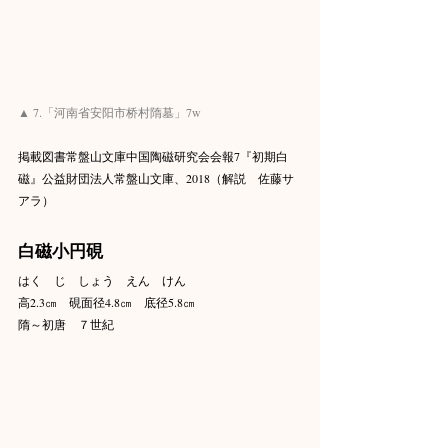
▲ 7.「河南省安阳市桥村隋墓」7w
掲載図書常盤山文庫中国陶磁研究会会報7『初期白
磁』公益財団法人常盤山文庫、2018（解説　佐藤サ
アラ）
白磁小円硯
はく　じ　しょう　えん　けん
高2.3㎝　硯面径4.8㎝　底径5.8㎝
隋～初唐　７世紀