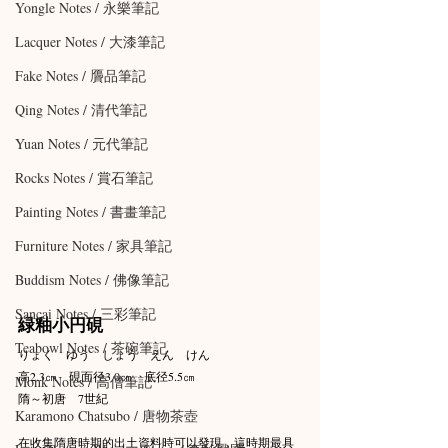
Yongle Notes / 永樂筆記
Lacquer Notes / 大漆筆記
Fake Notes / 贗品筆記
Qing Notes / 清代筆記
Yuan Notes / 元代筆記
Rocks Notes / 賞石筆記
Painting Notes / 書畫筆記
Furniture Notes / 家具筆記
Buddism Notes / 佛像筆記
Sancai Notes / 三彩筆記
緑釉小円硯
Teabowl Notes / 茶碗筆記
りょく　ゆう　しょう　えん　けん
高2.3㎝　硯面径3.0㎝　底径5.5㎝
Monk Notes / 高僧筆記
隋～初唐　7世紀
Karamono Chatsubo / 唐物茶壺
在收集隋唐時期的出土資料時可以發現，這時期最具