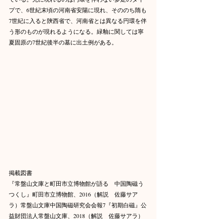
プで、6世紀末頃の河南省安陽に現れ、そののち隋も
7世紀に入ると陝西省で、河南省とは異なる円環を伴
う形のものが現れるようになる。緑釉に関しては寧
夏固原の7世紀後半の墓に出土例がある。
掲載図書
『常盤山文庫と町田市立博物館が語る　中国陶磁う
つくし』町田市立博物館、2016（解説　佐藤サア
ラ）常盤山文庫中国陶磁研究会会報7『初期白磁』公
益財団法人常盤山文庫、2018（解説　佐藤サアラ）