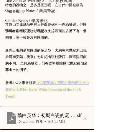
Late Zhou & Warring States / 春秋戰國
特色的器物之一是多足圓形砚，在古代中國被稱為
Shang Zhou Notes / 商周筆記
「辟雍硯」。
Scholar Notes / 學者筆記
常盤山文庫藏品中有三件白瓷砚和一件綠釉砚，但圓
Modern Art / 現代筆記
形砚有兩種類型：一種是在支撐砚面的多足下有一個
圓環；另一種是沒有圓環的。
最先出現的是無圓環的多足型，大約在六世紀末出現
於河南安陽，後來在七世紀出現於陝西，圓環與河南
的不同。 至於綠釉器，則有從寧夏固原七世紀後期墓
葬出土的例子。
參考SACA學會發表
《白瓷英华：初期白瓷的诞生与白
瓷的五大阶段 / Early White Porcelain of the Sui & 
Tang》
隋白英华：初期白瓷的诞生与「隋白」的五大阶段 _ Early White Po
.pdf
Download PDF • 163.23MB