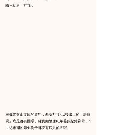
隋～初唐　7世紀
根據常盤山文庫的資料，西安7世紀以後出土的「辟雍
硯」底足都有圓環。確實如隋唐紀年墓的紀錄顯示，6
世紀末期的類似例子都沒有底足的圓環。