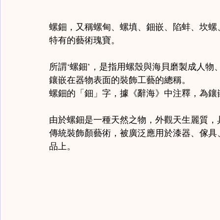
螺鈿，又稱螺甸、螺填、鈿嵌、陷蚌、坎螺
特有的藝術瑰寶。
所謂‘螺鈿’，是指用螺殼與海貝磨製成人
鑲嵌在器物表面的裝飾工藝的總稱。
螺鈿的「鈿」字，據《辭海》中注釋，為鑲
由於螺鈿是一種天然之物，外觀天生麗質，
傳統裝飾顏藝術，被廣泛應用於漆器、傢具
品上。