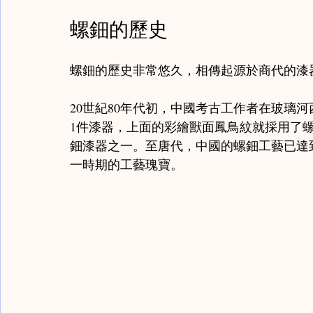
螺鈿的歷史
螺鈿的歷史非常悠久，相傳起源於商代的漆
20世紀80年代初，中國考古工作者在玻璃
1件漆器，上面的彩繪獸面鳳鳥紋就採用了
鈿漆器之一。至唐代，中國的螺鈿工藝已達
一時期的工藝瑰寶。