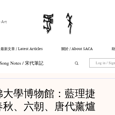
馬年
馬年
e Art
最新文章 / Latest Articles
關於 / About SACA
助
Song Notes / 宋代筆記
Log in / Sig
Collector Notes / 藏家筆記
 哈佛大學博物館：藍理捷
春秋、六朝、唐代薰爐
 茶入筆記