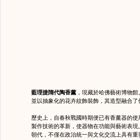
Monk Notes / 高僧筆記
Karamono Chatsubo /
Late Zhou & Warring States / 春秋戰國
Shang Z
Scholar Notes / 學者筆記
藍理捷隋代陶香薰
，現藏於哈佛藝術博物館。
並以抽象化的花卉紋飾裝飾，其造型融合了
歷史上，自春秋戰國時期便已有香薰器的使
製作技術的革新，使器物在功能與藝術表現
朝代，不僅在政治統一與文化交流上具有重