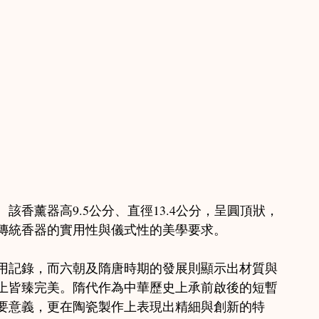
 唐物茶壺
hou Notes / 商周筆記
該香薰器高9.5公分、直徑13.4公分，呈圓頂狀，
傳統香器的實用性與儀式性的美學要求。
用記錄，而六朝及隋唐時期的發展則顯示出材質與
上皆臻完美。隋代作為中華歷史上承前啟後的短暫
要意義，更在陶瓷製作上表現出精細與創新的特