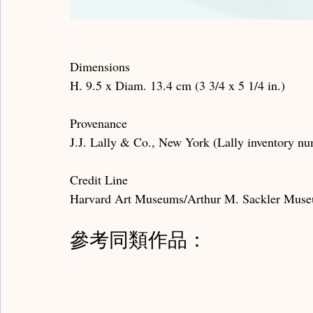
Dimensions
H. 9.5 x Diam. 13.4 cm (3 3/4 x 5 1/4 in.)
Provenance
J.J. Lally & Co., New York (Lally inventory n
Credit Line
Harvard Art Museums/Arthur M. Sackler Museu
參考同類作品：