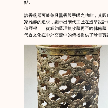
點。
該香薰器可能兼具熏香與手暖之功能，其圓
家雅趣的追求，顯示出隋代工匠在造型設計
傳歷程——從紐約藍理捷收藏再至哈佛館藏
代香文化在中外交流中的傳播提供了珍貴實