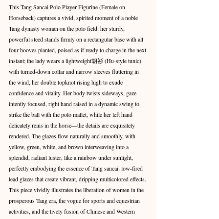
This Tang Sancai Polo Player Figurine (Female on 
Horseback) captures a vivid, spirited moment of a noble 
Tang dynasty woman on the polo field: her sturdy, 
powerful steed stands firmly on a rectangular base with all 
four hooves planted, poised as if ready to charge in the next 
instant; the lady wears a lightweight胡衫 (Hu-style tunic) 
with turned-down collar and narrow sleeves fluttering in 
the wind, her double topknot rising high to exude 
confidence and vitality. Her body twists sideways, gaze 
intently focused, right hand raised in a dynamic swing to 
strike the ball with the polo mallet, while her left hand 
delicately reins in the horse—the details are exquisitely 
rendered. The glazes flow naturally and smoothly, with 
yellow, green, white, and brown interweaving into a 
splendid, radiant luster, like a rainbow under sunlight, 
perfectly embodying the essence of Tang sancai: low-fired 
lead glazes that create vibrant, dripping multicolored effects. 
This piece vividly illustrates the liberation of women in the 
prosperous Tang era, the vogue for sports and equestrian 
activities, and the lively fusion of Chinese and Western 