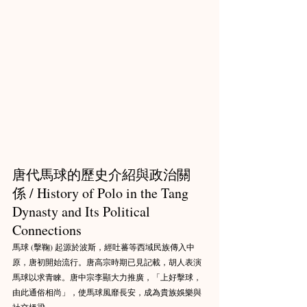
唐代馬球的歷史介紹與政治關
係 / History of Polo in the Tang 
Dynasty and Its Political 
Connections
馬球 (擊鞠) 起源於波斯，經吐蕃等西域民族傳入中
原，唐初開始流行。唐高宗時期已見記載，胡人表演
馬球以求青睞。唐中宗李顯大力推廣，「上好擊球，
由此通俗相尚」，使馬球風靡長安，成為貴族娛樂與
社交橋梁。