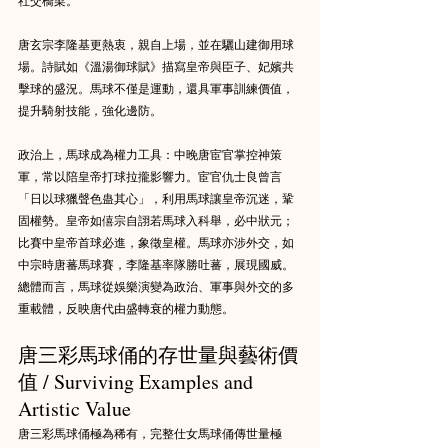
唐玄宗李隆基更熱衷，親自上場，並在驪山建御用球
場。詩賦如《溫湯御球賦》描寫皇帝與臣子、妃嬪共
擊球的盛況。馬球不僅是運動，還具軍事訓練價值，
提升騎射技能，強化邊防。
政治上，馬球成為權力工具：中晚唐宦官掌控神策
軍，常以陪皇帝打球拉攏影響力。宦官仇士良曾言
「日以球獵聲色蛊其心」，利用馬球讓皇帝沉迷，鞏
固權勢。皇帝如僖宗自詡若馬球入科舉，必中狀元；
比賽中皇帝首球必進，象徵皇權。馬球亦涉外交，如
中宗時唐蕃馬球賽，李隆基率隊勝吐蕃，展現國威。
總體而言，馬球從娛樂演變為政治、軍事與外交的多
重載體，反映唐代由盛轉衰的權力動態。
唐三彩馬球俑的存世量與藝術價
值 / Surviving Examples and 
Artistic Value
唐三彩馬球俑極為稀有，完整仕女馬球俑傳世量極