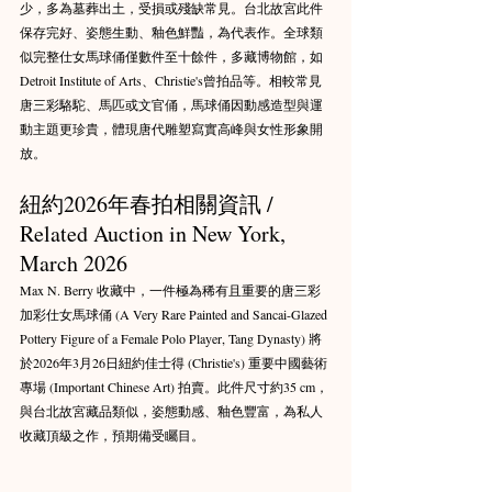
少，多為墓葬出土，受損或殘缺常見。台北故宮此件
保存完好、姿態生動、釉色鮮豔，為代表作。全球類
似完整仕女馬球俑僅數件至十餘件，多藏博物館，如
Detroit Institute of Arts、Christie's曾拍品等。相較常見
唐三彩駱駝、馬匹或文官俑，馬球俑因動感造型與運
動主題更珍貴，體現唐代雕塑寫實高峰與女性形象開
放。
紐約2026年春拍相關資訊 / 
Related Auction in New York, 
March 2026
Max N. Berry 收藏中，一件極為稀有且重要的唐三彩
加彩仕女馬球俑 (A Very Rare Painted and Sancai-Glazed 
Pottery Figure of a Female Polo Player, Tang Dynasty) 將
於2026年3月26日紐約佳士得 (Christie's) 重要中國藝術
專場 (Important Chinese Art) 拍賣。此件尺寸約35 cm，
與台北故宮藏品類似，姿態動感、釉色豐富，為私人
收藏頂級之作，預期備受矚目。