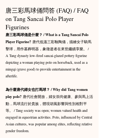
唐三彩馬球俑問答 (FAQ) / FAQ 
on Tang Sancai Polo Player 
Figurines
唐三彩馬球俑是什麼？ / What is a Tang Sancai Polo 
Player Figurine?
 唐代低溫三彩釉陶俑，描繪女子騎馬
擊球，用作墓葬明器，象徵逝者在來世繼續享樂。 / 
A Tang dynasty low-fired sancai-glazed pottery figurine 
depicting a woman playing polo on horseback, used as a 
mingqi (grave good) to provide entertainment in the 
afterlife.
為什麼唐代婦女也打馬球？ / Why did Tang women 
play polo?
 唐代社會開放，婦女崇尚健康、參與馬上活
動，馬球流行於貴族，體現胡風影響與性別相對平
等。 / Tang society was open; women valued health and 
engaged in equestrian activities. Polo, influenced by Central 
Asian cultures, was popular among elites, reflecting relative 
gender freedom.