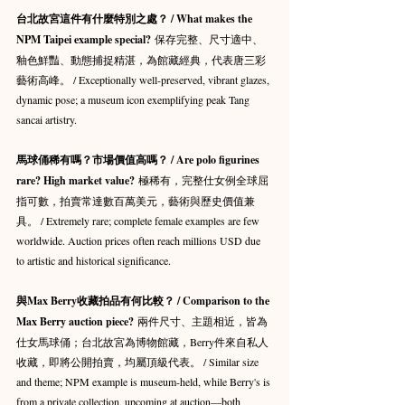
台北故宮這件有什麼特別之處？ / What makes the 
NPM Taipei example special?
 保存完整、尺寸適中、
釉色鮮豔、動態捕捉精湛，為館藏經典，代表唐三彩
藝術高峰。 / Exceptionally well-preserved, vibrant glazes, 
dynamic pose; a museum icon exemplifying peak Tang 
sancai artistry.
馬球俑稀有嗎？市場價值高嗎？ / Are polo figurines 
rare? High market value?
 極稀有，完整仕女例全球屈
指可數，拍賣常達數百萬美元，藝術與歷史價值兼
具。 / Extremely rare; complete female examples are few 
worldwide. Auction prices often reach millions USD due 
to artistic and historical significance.
與Max Berry收藏拍品有何比較？ / Comparison to the 
Max Berry auction piece?
 兩件尺寸、主題相近，皆為
仕女馬球俑；台北故宮為博物館藏，Berry件來自私人
收藏，即將公開拍賣，均屬頂級代表。 / Similar size 
and theme; NPM example is museum-held, while Berry's is 
from a private collection, upcoming at auction—both 