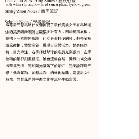
Late Zhou & Warring States / 春秋戰國
with white slip and low-fired sancai glazes (yellow, green, 
Shang Zhou Notes / 商周筆記
white, brown)
Scholar Notes / 學者筆記
這尊唐三彩馬球仕女俑捕捉了唐代貴族女子在馬球場
上的英姿颯爽瞬間：駿馬肥壯有力，四蹄穩踏底板，
Modern Art / 現代筆記
彷彿下一秒即將疾馳；仕女身著輕便胡衫，翻領窄袖
隨風微揚，雙髻高聳，展現自信與活力。她身軀側
轉，目光專注，右手揮杖擊球的姿態充滿張力，左手
控韁的細節刻畫精湛。釉色流暢自然，黃綠白褐交織
出華麗光澤，宛如陽光灑落下的彩虹，完美詮釋唐三
彩「低溫鉛釉、多彩流淌」的藝術精髓，是盛唐女性
解放、體育風尚與中西文化交流的生動寫照。