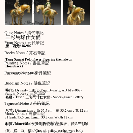
Yongle Notes / 永樂筆記
Lacquer Notes / 大漆筆記
Fake Notes / 贗品筆記
Qing Notes / 清代筆記
三彩馬球仕女俑
Yuan Notes / 元代筆記
唐　西元618-907
Rocks Notes / 賞石筆記
Tang Sancai Polo Player Figurine (Female on 
Painting Notes / 書畫筆記
Horseback)
Furniture Notes / 家具筆記
National Palace Museum, Taipei
Buddism Notes / 佛像筆記
時代 / Dynasty
：唐代 (Tang Dynasty, AD 618–907)
Sancai Notes / 三彩筆記
名稱 / Title
：三彩馬球仕女俑 / Sancai-glazed Pottery 
Teabowl Notes / 茶碗筆記
Figure of a Female Polo Player
尺寸 / Dimensions
：高 35.5 cm，長 33.2 cm，寬 12 cm 
Monk Notes / 高僧筆記
/ Height 35.5 cm, Length 33.2 cm, Width 12 cm
Karamono Chatsubo / 唐物茶壺
材質 / Material
：灰黃陶胎，施白色陶衣，低溫三彩釉 
(黃、綠、白、褐) / Greyish-yellow earthenware body 