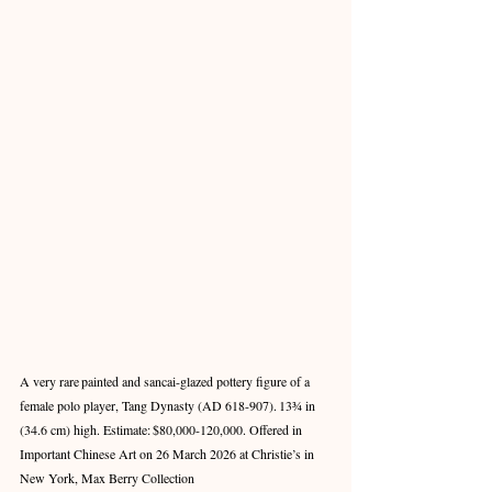
A very rare painted and sancai-glazed pottery figure of a 
female polo player, Tang Dynasty (AD 618-907). 13¾ in 
(34.6 cm) high. Estimate: $80,000-120,000. Offered in 
Important Chinese Art on 26 March 2026 at Christie’s in 
New York, Max Berry Collection