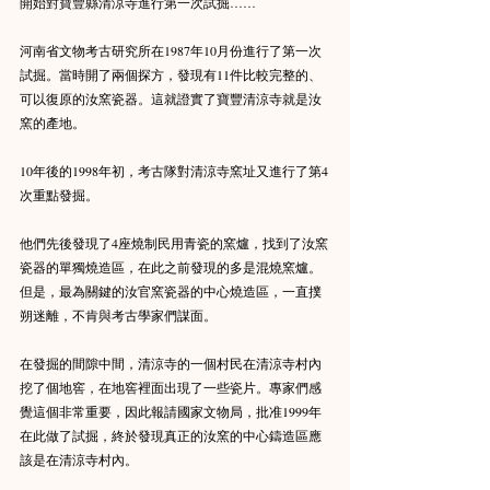
開始對寶豐縣清涼寺進行第一次試掘……
河南省文物考古研究所在1987年10月份進行了第一次
試掘。當時開了兩個探方，發現有11件比較完整的、
可以復原的汝窯瓷器。這就證實了寶豐清涼寺就是汝
窯的產地。
10年後的1998年初，考古隊對清涼寺窯址又進行了第4
次重點發掘。
他們先後發現了4座燒制民用青瓷的窯爐，找到了汝窯
瓷器的單獨燒造區，在此之前發現的多是混燒窯爐。
但是，最為關鍵的汝官窯瓷器的中心燒造區，一直撲
朔迷離，不肯與考古學家們謀面。
在發掘的間隙中間，清涼寺的一個村民在清涼寺村內
挖了個地窖，在地窖裡面出現了一些瓷片。專家們感
覺這個非常重要，因此報請國家文物局，批准1999年
在此做了試掘，終於發現真正的汝窯的中心鑄造區應
該是在清涼寺村內。