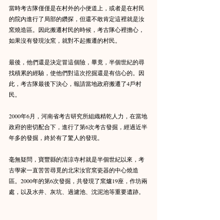
當時考古隊僅僅是在村外的小便道上，或者是在村民
的院內進行了局部的鑽探，但還不敢肯定這裡就是汝
窯燒造區。因此搬遷村民的時候，考古隊心裡擔心，
如果沒有發現汝窯，就對不起搬遷的村民。
最後，他們還是決定冒這個險，畢竟，半個世紀的尋
找積累的經驗，使他們對這次挖掘還是有信心的。因
此，考古隊最後下決心，報請當地政府搬遷了4戶村
民。
2000年6月，河南省考古研究所組織精乾人力，在當地
政府的密切配合下，進行了第6次考古發掘，經過近半
年多的發掘，終於有了驚人的發現。
毫無疑問，寶豐縣的清涼寺村就是半個世紀以來，考
古學家一直苦苦尋覓的北宋汝官窯瓷器的中心燒造
區。2000年的第6次發掘，共發現了窯爐19座，作坊兩
處，以及水井、灰坑、過濾池、沈泥池等重要遺跡。