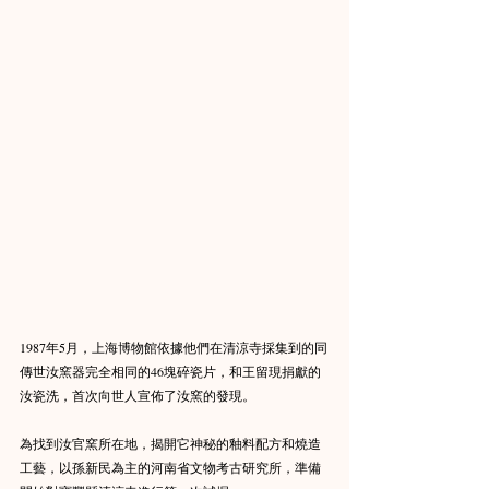
1987年5月，上海博物館依據他們在清涼寺採集到的同
傳世汝窯器完全相同的46塊碎瓷片，和王留現捐獻的
汝瓷洗，首次向世人宣佈了汝窯的發現。
為找到汝官窯所在地，揭開它神秘的釉料配方和燒造
工藝，以孫新民為主的河南省文物考古研究所，準備