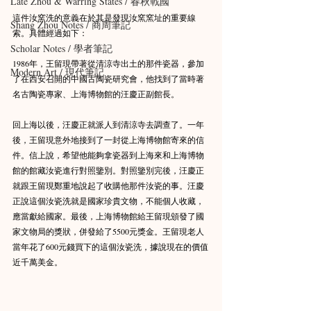
Late Zhou & Warring States / 春秋戰國
這件汝窯洗的意義在於其是發現汝窯窯址的重要線
Shang Zhou Notes / 商周筆記
索。具體經過如下：
Scholar Notes / 學者筆記
1986年，王留現帶著從清涼寺出土的那件瓷器，參加
Modern Art / 現代筆記
了在西安召開的中國古陶瓷研究會，他找到了當時著
名古陶瓷專家、上海博物館的汪慶正副館長。
回上海以後，汪慶正就派人到清涼寺去調查了。一年
後，王留現意外地接到了一封從上海博物館寄來的信
件。信上說，希望他能夠拿瓷器到上海來和上海博物
館的館藏汝瓷進行對照鑒別。對照鑒別完後，汪慶正
就跟王留現鄭重地說起了收購他那件汝瓷的事。汪慶
正說這個汝瓷洗就是國家珍貴文物，不能個人收藏，
應當獻給國家。最後，上海博物館給王留現頒發了國
家文物局的獎狀，併發給了5500元獎金。王留現老人
當年花了600元錢買下的這個汝瓷洗，據說現在的價值
近千萬美金。