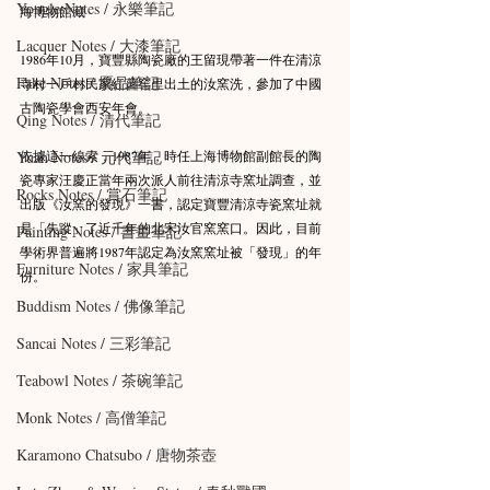
Yongle Notes / 永樂筆記
海博物館藏
Lacquer Notes / 大漆筆記
1986年10月，寶豐縣陶瓷廠的王留現帶著一件在清涼
Fake Notes / 贗品筆記
寺村一戶村民家紅薯窖里出土的汝窯洗，參加了中國
古陶瓷學會西安年會。
Qing Notes / 清代筆記
依據這一線索，1987年，時任上海博物館副館長的陶
Yuan Notes / 元代筆記
瓷專家汪慶正當年兩次派人前往清涼寺窯址調查，並
Rocks Notes / 賞石筆記
出版《汝窯的發現》一書，認定寶豐清涼寺瓷窯址就
是「失蹤」了近千年的北宋汝官窯窯口。因此，目前
Painting Notes / 書畫筆記
學術界普遍將1987年認定為汝窯窯址被「發現」的年
Furniture Notes / 家具筆記
份。
Buddism Notes / 佛像筆記
Sancai Notes / 三彩筆記
Teabowl Notes / 茶碗筆記
Monk Notes / 高僧筆記
Karamono Chatsubo / 唐物茶壺