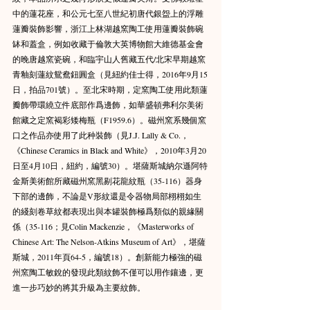
中的蓮花座，和公元七至八世紀初唐代銀盌上的浮雕
蓮瓣裝飾影響，浙江上林湖越窯陶工使用蓮瓣裝飾碗
缽和蓋盒，例如收藏于倫敦大英博物館大維德基金會
的晚唐越窯瓷碗，和臨宇山人舊藏五代/北宋早期越窯
青釉刻蓮紋鴛鴦鈕圓盒（見紐約佳士得，2016年9月15
日，拍品701號）。至北宋時期，定窯陶工使用此類蓮
瓣飾帶環繞立件底部作爲邊飾，如華盛頓弗利尔美術
館藏之定窯褐彩矮梅瓶（F1959.6）。磁州窯系幾個窯
口之作品亦使用了此种裝飾（見J.J. Lally & Co.， 
《Chinese Ceramics in Black and White》，2010年3月20
日至4月10日，紐約，編號30）。堪薩斯城納尔遜阿特
金斯美術館所藏磁州窯黑剔花龍紋瓶（35-116）器身
下部的邊飾，不論是V形紋還是令器物局部栩栩如生
的綫刻卷草紋都表現出與本罐裝飾極爲類似的親緣關
係（35-116；見Colin Mackenzie，《Masterworks of 
Chinese Art: The Nelson-Atkins Museum of Art》，堪薩
斯城，2011年頁64-5，編號18）。創新能力極強的磁
州窯陶工敏銳的發現此類紋飾不僅可以用作鑲邊，更
進一步巧妙的將其升級為主要紋飾。