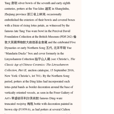
Tang 唐朝 silver bowls of the seventh and early eighth 
centuries, potters at the Yue kilns 越窯 in Shanglinhu, 
Zhejiang province 浙江省上林湖, occasionally 
embellished the exteriors of their bowls and covered boxes 
with a frieze of rising lotus petals, as witnessed by the 
famous late Tang Yue-ware bowl in the Percival David 
Foundation Collection at the British Museum (PDF.262) 倫
敦大英國博物館大維德基金會藏 and the celebrated Five 
Dynasties or early Northern Song 五代, 北宋早期 Yue 
“Mandarin Ducks” box and cover formerly in the 
Linyushanren Collection 臨宇山人藏 (see: Christie’s, 
The 
Classic Age of Chinese Ceramics: The Linyushanren 
Collection, Part II,
 auction catalogue, 15 September 2016, 
New York: Christie’s, lot 701). By the Northern Song 
period, potters at the Ding kilns had incorporated such 
lotus-petal bands as border decoration around the base of 
vertically oriented vessels, as seen in the Freer Gallery of 
Art’s 華盛頓菲利尔美術館 famous Ding-ware 
truncated 
meiping
 梅瓶 bottle with decoration painted in 
brown slip (F1959.6), as had potters at several Cizhou 