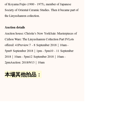
of Koyama Fujio (1900 - 1975), member of Japanese 
Society of Oriental Ceramic Studies. Then it became part of 
the Linyushanren collection.
Auction details
Auction house: Christie’s New YorkSale: Masterpieces of 
Cizhou Ware: The Linyushanren Collection Part IVLots 
offered: 41Preview:7 - 8 September 2018｜10am - 
5pm9 September 2018｜1pm - 5pm10 - 11 September 
2018｜10am - 5pm12 September 2018｜10am - 
2pmAuction: 2018/9/13｜10am
本場其他拍品：