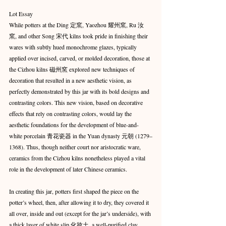
Lot Essay
While potters at the Ding 定窯, Yaozhou 耀州窯, Ru 汝
窯, and other Song 宋代 kilns took pride in finishing their 
wares with subtly hued monochrome glazes, typically 
applied over incised, carved, or molded decoration, those at 
the Cizhou kilns 磁州窯 explored new techniques of 
decoration that resulted in a new aesthetic vision, as 
perfectly demonstrated by this jar with its bold designs and 
contrasting colors. This new vision, based on decorative 
effects that rely on contrasting colors, would lay the 
aesthetic foundations for the development of blue-and-
white porcelain 青花瓷器 in the Yuan dynasty 元朝 (1279–
1368). Thus, though neither court nor aristocratic ware, 
ceramics from the Cizhou kilns nonetheless played a vital 
role in the development of later Chinese ceramics.
In creating this jar, potters first shaped the piece on the 
potter’s wheel, then, after allowing it to dry, they covered it 
all over, inside and out (except for the jar’s underside), with 
a thick layer of white slip 化妝土, a well-purified clay 