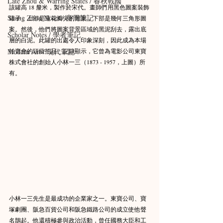
Late Zhou & Warring States / 春秋戰國
該罐高 18 釐米，製作於宋代。畫師們用黑色圖案裝飾
Shang Zhou Notes / 商周筆記
罐子，上部是蓮花瓣尖的圖案，下部是幾何三角形圖
案。然後，他們將圖案背景區域的黑泥刮去，露出底
Scholar Notes / 學者筆記
層的白泥。此罐的出處令人印象深刻，因此成為本場
拍賣會的頂級拍品。記錄顯示，它曾為電影公司東寶
Modern Art / 現代筆記
株式會社的創始人小林一三（1873 - 1957，上圖）所
有。
小林一三先生是最成功的企業家之一。東寶公司、寶
塚劇團、阪急百貨公司和阪急鐵路公司的成立使他聲
名鵲起。他還積極參與政治活動，曾任國務大臣和工