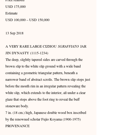
USD 175,000
Estimate
USD 100,000 – USD 150,000
13 Sep 2018
A VERY RARE LARGE CIZHOU 
SGRAFFIATO
 JAR
JIN DYNASTY (1115-1234)
The deep, slightly tapered sides are carved through the 
brown slip to the white slip ground with a wide band 
containing a geometric triangular pattern, beneath a 
narrower band of abstract scrolls. The brown slip stops just 
before the mouth rim in an irregular pattern revealing the 
white slip, which extends to the interior, all under a clear 
glaze that stops above the foot ring to reveal the buff 
stoneware body.
7 in. (18 cm.) high, Japanese double wood box inscribed 
by the renowned scholar Fujio Koyama (1900-1975)
PROVENANCE