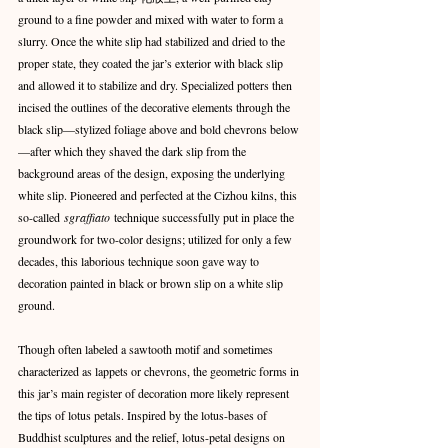
ground to a fine powder and mixed with water to form a 
slurry. Once the white slip had stabilized and dried to the 
proper state, they coated the jar’s exterior with black slip 
and allowed it to stabilize and dry. Specialized potters then 
incised the outlines of the decorative elements through the 
black slip—stylized foliage above and bold chevrons below
—after which they shaved the dark slip from the 
background areas of the design, exposing the underlying 
white slip. Pioneered and perfected at the Cizhou kilns, this 
so-called 
sgraffiato
 technique successfully put in place the 
groundwork for two-color designs; utilized for only a few 
decades, this laborious technique soon gave way to 
decoration painted in black or brown slip on a white slip 
ground.
Though often labeled a sawtooth motif and sometimes 
characterized as lappets or chevrons, the geometric forms in 
this jar’s main register of decoration more likely represent 
the tips of lotus petals. Inspired by the lotus-bases of 
Buddhist sculptures and the relief, lotus-petal designs on 