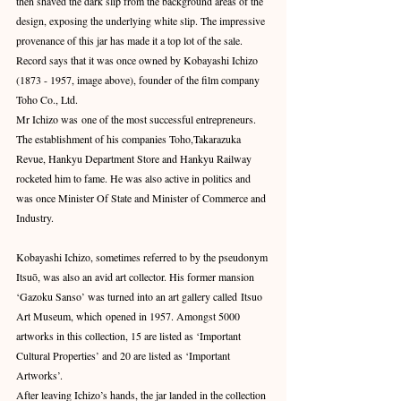
then shaved the dark slip from the background areas of the 
design, exposing the underlying white slip. The impressive 
provenance of this jar has made it a top lot of the sale. 
Record says that it was once owned by Kobayashi Ichizo 
(1873 - 1957, image above), founder of the film company 
Toho Co., Ltd.
Mr Ichizo was one of the most successful entrepreneurs. 
The establishment of his companies Toho,Takarazuka 
Revue, Hankyu Department Store and Hankyu Railway 
rocketed him to fame. He was also active in politics and 
was once Minister Of State and Minister of Commerce and 
Industry.
Kobayashi Ichizo, sometimes referred to by the pseudonym 
Itsuō, was also an avid art collector. His former mansion 
‘Gazoku Sanso’ was turned into an art gallery called Itsuo 
Art Museum, which opened in 1957. Amongst 5000 
artworks in this collection, 15 are listed as ‘Important 
Cultural Properties’ and 20 are listed as ‘Important 
Artworks’.
After leaving Ichizo’s hands, the jar landed in the collection 