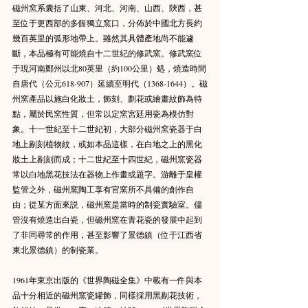
磁州窯系囊括了山東、河北、河南、山西、陝西，甚
至位于更西部的多個獨立窯口，分佈於中國北方長約
幾百英里的弧形地帶上。雖然其具體產地尚不能遽
斷，本品極有可能燒自十二世紀的修武窯。修武窯位
于現河南鄭州以北80英里（約100公里）処，燒造時間
自唐代（公元618-907）延續至明代（1368-1644）。磁
州窯產品以施白化妝土，飾刻、劃花或繪畫紋飾為特
點，屬於民窯性質，但常以定窯宮廷用瓷為模仿對
象。十一世紀至十二世紀初，大部分磁州窯瓷器于白
地上剔刻植物紋，或如本品這樣，在白地之上的黑化
妝土上剔刻而成；十二世紀至十四世紀，磁州窯瓷器
常以白地黑花技法在器物上作畫或題字。游離于皇權
監管之外，磁州窯陶工享有官窯所不具備的創作自
由；從某方面來説，磁州窯是當時的制瓷實驗室。儘
管沒有燒造出白瓷，但磁州窯在青花瓷的發展中起到
了非同尋常的作用，甚至影響了景德鎮（位于江西省
東北景德鎮）的制瓷業。
1961年東京出版的《世界陶磁全集》中載有一件與本
品十分相近的磁州窯瓷罐飾，同樣採用黑剔花技術，