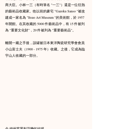
商大臣。小林一三（有時筆名 "一三"）還是一位狂熱
的藝術品收藏家。他以前的豪宅 "Gazoku Sanso "被改
建成一家名為 "Itsuo Art Museum "的美術館，於 1957 
年開館。在其收藏的 5000 件藝術品中，有 15 件被列
為 "重要文化財”，20 件被列為 "重要藝術品"。
離開一藏之手後，該罐被日本東洋陶瓷研究學會會員
小山富士夫（1900 - 1975 年）收藏。之後，它成為臨
宇山人收藏的一部分。
金 磁州窯黑剔花幾何紋罐