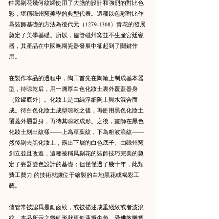
件黑剔花幾何紋罐使用了大膽的設計和強烈的對比色
彩，堪稱磁州窯美學的典型代表。這種以色彩對比作
爲裝飾基礎的方法為後代元（1279-1368）青花的發展
奠定了美學基礎。所以，儘管磁州窯並不生産宮廷瓷
器，其產品在中國晚期瓷器發展中卻起到了關鍵作
用。
在製作本品的過程中，陶工首先在陶輪上制成基本器
型，待晾乾后，用一層厚白色化妝土裏外覆蓋器身
（除罐底外）。化妝土是由純淨細陶土與水混合而
成。待白色化妝土成型晾乾之後，再使用黑色化妝土
覆蓋外層器身，再待其晾乾成形。之後，畫師在黑色
化妝土刻出紋樣——上為草葉紋，下為粗波浪紋——
然後剔去黑化妝土，露出下層的白色底子。由磁州窯
創立並且改進，這種被稱爲剔花的裝飾技巧完美的奠
定了瓷器雙色設計的基礎；但僅僅過了幾十年，此類
費工費力 的技術就讓位于繪製的白地黑花或褐彩工
藝。
儘管常被認爲是鋸齒紋，或被描述成垂綫紋或者波浪
紋，本品所示之幾何形狀更似蓮瓣尖角。受佛教雕塑