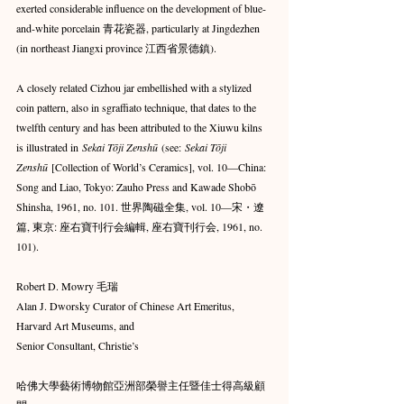
exerted considerable influence on the development of blue-
and-white porcelain 青花瓷器, particularly at Jingdezhen 
(in northeast Jiangxi province 江西省景德鎮).
A closely related Cizhou jar embellished with a stylized 
coin pattern, also in sgraffiato technique, that dates to the 
twelfth century and has been attributed to the Xiuwu kilns 
is illustrated in 
Sekai Tōji Zenshū
 (see: 
Sekai Tōji 
Zenshū
 [Collection of World’s Ceramics], vol. 10—China: 
Song and Liao, Tokyo: Zauho Press and Kawade Shobō 
Shinsha, 1961, no. 101. 世界陶磁全集, vol. 10—宋・遼
篇, 東京: 座右寶刊行会編輯, 座右寶刊行会, 1961, no. 
101).
Robert D. Mowry 毛瑞
Alan J. Dworsky Curator of Chinese Art Emeritus,
Harvard Art Museums, and
Senior Consultant, Christie’s
哈佛大學藝術博物館亞洲部榮譽主任暨佳士得高級顧