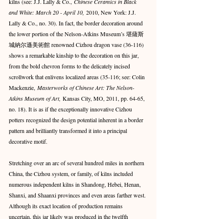
kilns (see: J.J. Lally & Co., 
Chinese Ceramics in Black 
and White: March 20 - April 10,
 2010, New York: J.J. 
Lally & Co., no. 30). In fact, the border decoration around 
the lower portion of the Nelson-Atkins Museum’s 堪薩斯
城納尔遜美術館 renowned Cizhou dragon vase (36-116) 
shows a remarkable kinship to the decoration on this jar, 
from the bold chevron forms to the delicately incised 
scrollwork that enlivens localized areas (35-116; see: Colin 
Mackenzie, 
Masterworks of Chinese Art: The Nelson-
Atkins Museum of Art,
 Kansas City, MO, 2011, pp. 64-65, 
no. 18). It is as if the exceptionally innovative Cizhou 
potters recognized the design potential inherent in a border 
pattern and brilliantly transformed it into a principal 
decorative motif.
Stretching over an arc of several hundred miles in northern 
China, the Cizhou system, or family, of kilns included 
numerous independent kilns in Shandong, Hebei, Henan, 
Shanxi, and Shaanxi provinces and even areas farther west. 
Although its exact location of production remains 
uncertain, this jar likely was produced in the twelfth 