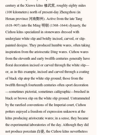
century at the Xiuwu kilns 修武窯, roughly eighty miles 
(100 kilometers) north of present-day Zhengzhou (in 
Henan province 河南鄭州). Active from the late Tang 
(618–907) into the Ming 明朝 (1368–1644) dynasty, the 
Cizhou kilns specialized in stonewares dressed with 
underglaze white slip and boldly incised, carved, or slip-
painted designs. They produced humble wares, often taking 
inspiration from the aristocratic Ding wares. Cizhou wares 
from the eleventh and early twelfth centuries generally have 
floral decoration incised or carved through the white slip—
or, as in this example, incised and carved through a coating 
of black slip atop the white slip ground; those from the 
twelfth through fourteenth centuries often sport decoration
—sometimes pictorial, sometimes calligraphic—brushed in 
black or brown slip on the white slip ground. Untrammeled 
by the rarefied conventions of the Imperial court, Cizhou 
potters enjoyed a freedom of expression unknown at the 
kilns producing aristocratic wares; in a sense, they became 
the experimental laboratories of the day. Although they did 
not produce porcelain 白瓷, the Cizhou kilns nevertheless 