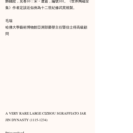
飾錢紋，見卷10：宋・遼篇，編號101。《世界陶磁全
集》作者定該近似例為十二世紀修武窯燒製。
毛瑞
哈佛大學藝術博物館亞洲部榮譽主任暨佳士得高級顧
問
A VERY RARE LARGE CIZHOU SGRAFFIATO JAR
JIN DYNASTY (1115-1234)
Price realised