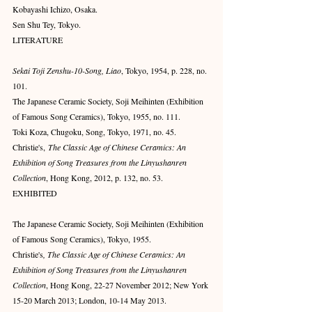
Kobayashi Ichizo, Osaka.
Sen Shu Tey, Tokyo.
LITERATURE
Sekai Toji Zenshu-10-Song, Liao
, Tokyo, 1954, p. 228, no. 
101.
The Japanese Ceramic Society, Soji Meihinten (Exhibition 
of Famous Song Ceramics), Tokyo, 1955, no. 111.
Toki Koza, Chugoku, Song, Tokyo, 1971, no. 45.
Christie's, 
The Classic Age of Chinese Ceramics: An 
Exhibition of Song Treasures from the Linyushanren 
Collection
, Hong Kong, 2012, p. 132, no. 53.
EXHIBITED
The Japanese Ceramic Society, Soji Meihinten (Exhibition 
of Famous Song Ceramics), Tokyo, 1955.
Christie's
, The Classic Age of Chinese Ceramics: An 
Exhibition of Song Treasures from the Linyushanren 
Collection
, Hong Kong, 22-27 November 2012; New York 
15-20 March 2013; London, 10-14 May 2013.