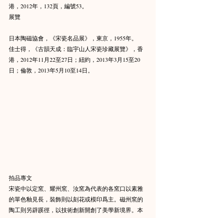
港，2012年，132頁，編號53。
展覽
日本陶磁協會，《宋瓷名品展》，東京，1955年。
佳士得，《古韻天成：臨宇山人宋瓷珍藏展覽》，香
港，2012年11月22至27日；紐約，2013年3月15至20
日；倫敦，2013年5月10至14日。
拍品專文
宋瓷中以定窯、耀州窯、汝窯為代表的各窯口以素雅
的單色釉見長，裝飾則以刻花或模印爲主。磁州窯的
陶工則另辟蹊徑，以技術創新開創了美學新境界。本