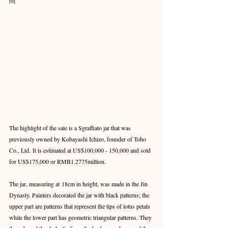
問
The highlight of the sale is a Sgraffiato jar that was 
previously owned by Kobayashi Ichizo, founder of Toho 
Co., Ltd. It is estimated at US$100,000 - 150,000 and sold 
for US$175,000 or RMB1.2775million.
The jar, measuring at 18cm in height, was made in the Jin 
Dynasty. Painters decorated the jar with black patterns; the 
upper part are patterns that represent the tips of lotus petals 
while the lower part has geometric triangular patterns. They 