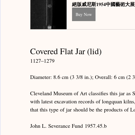
絕版威尼斯1954中國藝術大展圖錄：
Buy Now
Covered Flat Jar (lid)
1127–1279
Diameter: 8.6 cm (3 3/8 in.); Overall: 6 cm (2 3
Cleveland Museum of Art classifies this jar as
with latest excavation records of longquan kilns
that this type of jar should be the products of 
John L. Severance Fund 1957.45.b