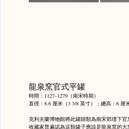
龍泉窯官式平罐
時間：1127–1279（南宋時期）
直徑：8.6 厘米（3 3/8 英寸）；總高：6 厘米
克利夫蘭博物館將此罐歸類為南宋郊壇下官
收藏家普遍認為這類罐子應該是龍泉窯的大