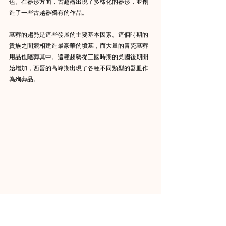
色。在器形方面，古越器出現了多樣化的器形，並創
造了一些古越器獨有的作品。
墓葬的趨勢是這些發展的主要基本因素。這個時期的
貴族之間競相建造最豪華的墳墓，而大量的青瓷墓葬
用品也隨葬其中。這種趨勢從三國時期的吳國後期開
始增加，西晉的高峰期出現了各種不同類型的器皿作
為殉葬品。
One such burial vessel type is the shinteiko (funerary urns, 
Ch: shenting-hu), which has a lively array of pavilions, 