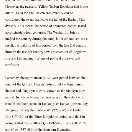
However, the peasants' Yellow Turban Rebellion that broke 
out in 184 in the late Eastern Han dynasty can be 
considered the event that led to the fall of the Eastern Han 
dynasty. This means the period of splintered control lasted 
approximately four centuries. The Western Jin briefly 
unified the country during that time, but it did not last. As a 
result, the majority of this period from the late 2nd century 
through the late 6th century saw a succession of kingdoms 
rise and fall, making it a time of political upheaval and 
confusion.
Generally, the approximately 370-year period between the 
reign of the Qin and Han dynasties until the beginning of 
the Sui and Tang dynasties is known as the Six Dynasties 
period. In precise terms, the term refers to the rulers who 
established their capital in Jiankang, or Jianye, (present-day 
Nanjing), namely the Eastern Wu (222-280) and Eastern 
Jin (317-420) of the Three Kingdoms period, and the Liu 
Song (420-479), Southern Qi (479-502), Liang (502-557) 
and Chen (557-589) of the Southern Dynasties. 