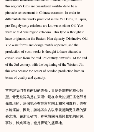
this region's kilns are considered worldwide to be a 
pinnacle achievement in Chinese ceramics. In order to 
differentiate the works produced in the Yue kilns, in Japan, 
pre-Tang dynasty celadons are known as either Old Yue 
ware or Old Yue region celadons. This type is thought to 
have originated in the Eastern Han dynasty. Distinctive Old 
Yue ware forms and design motifs appeared, and the 
production of such works is thought to have attained a 
certain scale from the mid 3rd century onwards. At the end 
of the 3rd century, with the beginning of the Western Jin, 
this area became the center of celadon production both in 
terms of quality and quantity.
首先讓我們看看南朝的陶瓷，青瓷是當時的核心類
型。青瓷被認為是在東漢中期在今天的浙江省北部首
先實現的。這個地區有豐富的陶土和窯用燃料，也有
水路運輸。因此，該地區自古以來就是陶瓷生產的繁
盛之地。在浙江省內，春秋戰國時屬於越地的紹興、
寧波、餘姚等地，也是青瓷的盛產地。