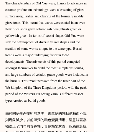
The characteristics of Old Yue ware, thanks to advances in 
ceramic production technology, were a lessening of glaze 
surface irregularities and clearing of the formerly muddy 
glaze tones. This meant that wares were coated in an even 
flow of celadon glaze colored ash blue, bluish green or 
yellowish green. In terms of vessel shape, Old Yue ware 
saw the development of diverse vessel shapes and the 
creation of some works unique to the ware type. Burial 
trends were a major underlying factor in these 
developments. The aristocrats of this period competed 
amongst themselves to build the most sumptuous tombs, 
and large numbers of celadon grave goods were included in 
the burials. This trend increased from the latter part of the 
Wu kingdom of the Three Kingdoms period, with the peak 
period of the Western Jin seeing various different vessel 
types created as burial goods.
由於陶瓷生產技術的進步，古越瓷的特點是釉面不規
則現象減少，以前渾濁的釉色變得清晰。這意味著器
物塗上了均勻的青瓷釉，青瓷釉呈灰青、藍綠或黃綠