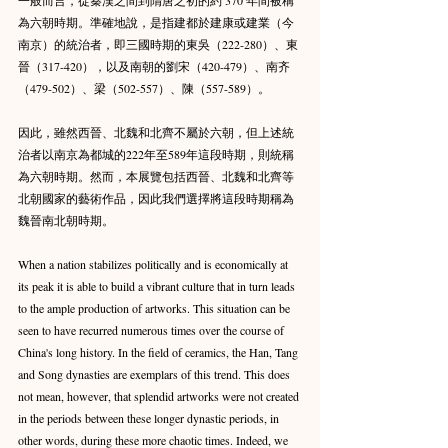
一般而言，從秦漢之間到隋唐之初的約 370 年間被稱
為六朝時期。準確地說，是指建都於建康或建業（今
南京）的統治者，即三國時期的東吳（222-280）、東
晉（317-420），以及南朝的劉宋（420-479）、南齐
（479-502）、梁（502-557）、陳（557-589）。
因此，雖然西晉、北魏和北齊不屬於六朝，但上述統
治者以南京為都城的222年至589年這段時期，則統稱
為六朝時期。然而，本展覽包括西晉、北魏和北齊等
北朝國家的藝術作品，因此我們選擇將這段時期稱為
魏晉南北朝時期。
When a nation stabilizes politically and is economically at 
its peak it is able to build a vibrant culture that in turn leads 
to the ample production of artworks. This situation can be 
seen to have recurred numerous times over the course of 
China's long history. In the field of ceramics, the Han, Tang 
and Song dynasties are exemplars of this trend. This does 
not mean, however, that splendid artworks were not created 
in the periods between these longer dynastic periods, in 
other words, during these more chaotic times. Indeed, we 