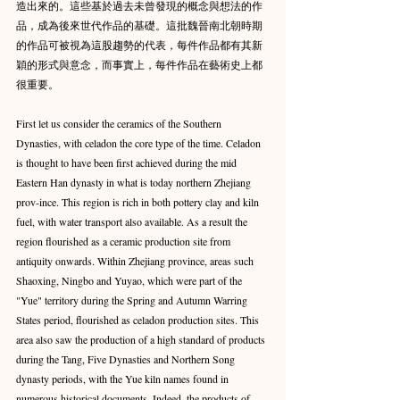
造出來的。這些基於過去未曾發現的概念與想法的作
品，成為後來世代作品的基礎。這批魏晉南北朝時期
的作品可被視為這股趨勢的代表，每件作品都有其新
穎的形式與意念，而事實上，每件作品在藝術史上都
很重要。
First let us consider the ceramics of the Southern 
Dynasties, with celadon the core type of the time. Celadon 
is thought to have been first achieved during the mid 
Eastern Han dynasty in what is today northern Zhejiang 
prov-ince. This region is rich in both pottery clay and kiln 
fuel, with water transport also available. As a result the 
region flourished as a ceramic production site from 
antiquity onwards. Within Zhejiang province, areas such 
Shaoxing, Ningbo and Yuyao, which were part of the 
"Yue" territory during the Spring and Autumn Warring 
States period, flourished as celadon production sites. This 
area also saw the production of a high standard of products 
during the Tang, Five Dynasties and Northern Song 
dynasty periods, with the Yue kiln names found in 
numerous historical documents. Indeed, the products of 