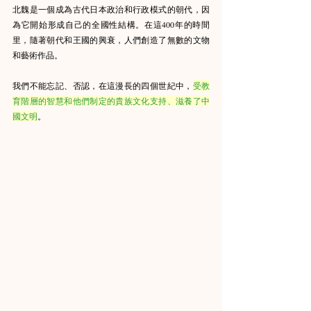
北魏是一個成為古代日本政治和行政模式的朝代，因
為它開始形成自己的全國性結構。在這400年的時間
里，隨著朝代和王國的興衰，人們創造了無數的文物
和藝術作品。
我們不能忘記、否認，在這漫長的四個世紀中，
受教
育階層的智慧和他們制定的貴族文化支持、滋養了中
國文明
。