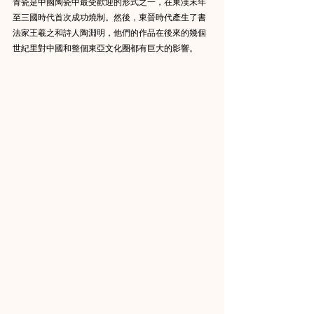
青瓷是中國陶瓷中最受歡迎的形式之一，在東漢末年
至三國時代首次成功燒制。然後，東晉時代產生了書
法家王羲之和詩人陶淵明，他們的作品在後來的幾個
世紀里對中國和整個東亞文化圈都有巨大的影響。