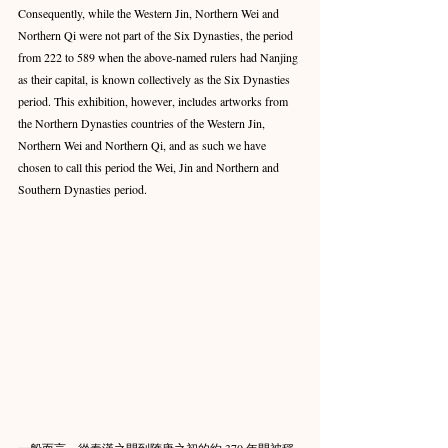
Consequently, while the Western Jin, Northern Wei and 
Northern Qi were not part of the Six Dynasties, the period 
from 222 to 589 when the above-named rulers had Nanjing 
as their capital, is known collectively as the Six Dynasties 
period. This exhibition, however, includes artworks from 
the Northern Dynasties countries of the Western Jin, 
Northern Wei and Northern Qi, and as such we have 
chosen to call this period the Wei, Jin and Northern and 
Southern Dynasties period.