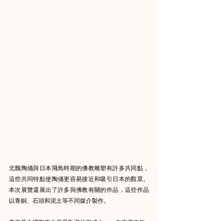
北魏陶俑與日本飛鳥時期的佛教雕塑有許多共同點，
這些共同特點使陶俑更容易接近和吸引日本的觀眾。
本次展覽還展出了許多與佛教有關的作品，這些作品
以青銅、石頭和泥土等不同媒介製作。