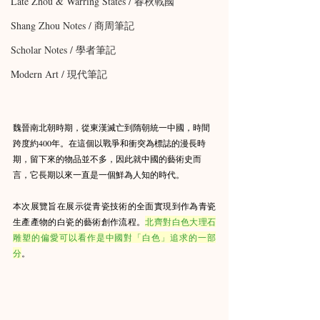
Late Zhou & Warring States / 春秋戰國
Shang Zhou Notes / 商周筆記
Scholar Notes / 學者筆記
Modern Art / 現代筆記
魏晉南北朝時期，從東漢滅亡到隋朝統一中國，時間
跨度約400年。在這個以戰爭和衝突為標誌的漫長時
期，留下來的物品並不多，因此就中國的藝術史而
言，它長期以來一直是一個鮮為人知的時代。
本次展覽旨在展示從青瓷技術的全面實現到作為青瓷
生產產物的白瓷的藝術創作流程。
北齊對白色大理石
雕塑的偏愛可以看作是中國對「白色」追求的一部
分
。