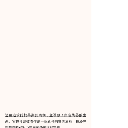
這種追求始於早期的商朝，並導致了白色陶器的生
產
。它也可以被看作是一個延伸的審美過程，最終導
致隋唐時代對白瓷技術的追求和完善。