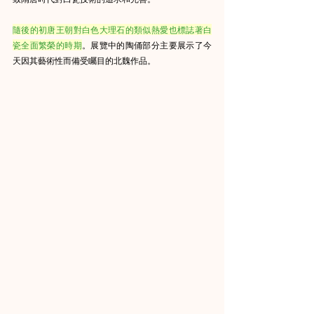
隨後的初唐王朝對白色大理石的類似熱愛也標誌著白
瓷全面繁榮的時期
。展覽中的陶俑部分主要展示了今
天因其藝術性而備受矚目的北魏作品。