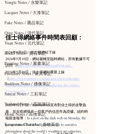
Yongle Notes / 永樂筆記
Lacquer Notes / 大漆筆記
Fake Notes / 贗品筆記
Qing Notes / 清代筆記
佳士得網絡事件時間表回顧：
Yuan Notes / 元代筆記
2024年5月9日：佳士得網站下線
Rocks Notes / 賞石筆記
2024年5月10日：網站被轉至臨時網站，所有數據不可
Painting Notes / 書畫筆記
訪問 （
https://dgc6x3fx379s3.cloudfront.net）
2024年5月20日：佳士得網站重新上線
Furniture Notes / 家具筆記
（
https://www.artnews.com/art-news/news/christies-
Buddism Notes / 佛像筆記
website-and-app-is-back-online-after-ten-day-outage-
1234707625/）
Sancai Notes / 三彩筆記
Teabowl Notes / 茶碗筆記
2024年5月27日：RansomHub宣布對佳士得的攻擊負
責，並在暗網發布一些客戶的信息作為證據。紐約時
Monk Notes / 高僧筆記
報跟進報導：
In a post on the dark web on Monday, the 
Karamono Chatsubo / 唐物茶壺
group claimed that it had gained access to sensitive 
information about the world’s wealthiest art collectors, 