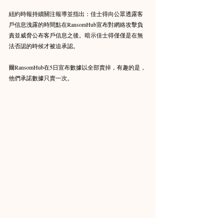
紐約時報持續關注報導並指出：佳士得向公眾透露客
戶信息洩露的時間點在RansomHub宣布對網絡攻擊負
責並威脅公布客戶信息之後。暗示佳士得僅僅是在無
法否認的時候才被迫承認。
爾RansomHub在5日宣布數據以全部賣掉，有趣的是，
他們承諾數據只賣一次。