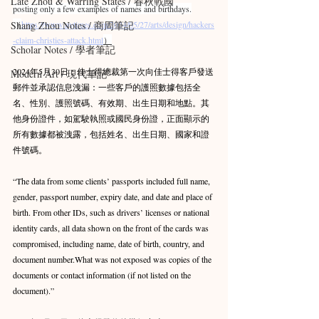
Late Zhou & Warring States / 春秋戰國
posting only a few examples of names and birthdays.
（
https://www.nytimes.com/2024/05/27/arts/design/hackers
Shang Zhou Notes / 商周筆記
-claim-christies-attack.html
）
Scholar Notes / 學者筆記
2024年5月30日：佳士得總裁第一次向佳士得客戶發送
Modern Art / 現代筆記
郵件並承認信息洩漏：一些客戶的護照數據包括全
名、性別、護照號碼、有效期、出生日期和地點。其
他身份證件，如駕駛執照或國民身份證，正面顯示的
所有數據都被洩露，包括姓名、出生日期、國家和證
件號碼。
“The data from some clients’ passports included full name, 
gender, passport number, expiry date, and date and place of 
birth. From other IDs, such as drivers’ licenses or national 
identity cards, all data shown on the front of the cards was 
compromised, including name, date of birth, country, and 
document number.What was not exposed was copies of the 
documents or contact information (if not listed on the 
document).”