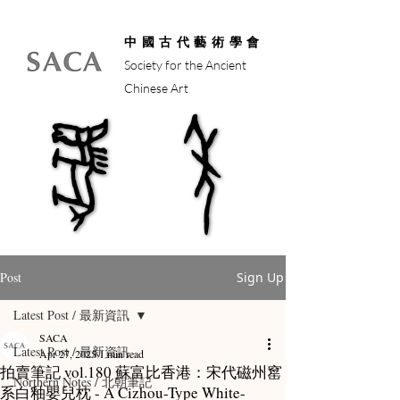
中國古代藝術學會
Society for the Ancient
Chinese Art
馬年
馬年
Post
Sign Up
Latest Post / 最新資訊
SACA
Latest Post / 最新資訊
Apr 27, 2025
1 min read
拍賣筆記 vol.180 蘇富比香港：宋代磁州窰
Northern Notes / 北朝筆記
系白釉嬰兒枕 - A Cizhou-Type White-