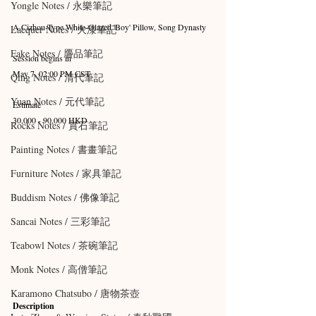
Yongle Notes / 永樂筆記
A Cizhou-Type White-Glazed 'Boy' Pillow, Song Dynasty 
Lacquer Notes / 大漆筆記
Fake Notes / 贗品筆記
Session begins in
May 7, 02:00 PM CST
Qing Notes / 清代筆記
Yuan Notes / 元代筆記
Estimate
30,000 - 90,000 HKD
Rocks Notes / 賞石筆記
Painting Notes / 書畫筆記
Furniture Notes / 家具筆記
Buddism Notes / 佛像筆記
Sancai Notes / 三彩筆記
Teabowl Notes / 茶碗筆記
Monk Notes / 高僧筆記
Karamono Chatsubo / 唐物茶壺
Description