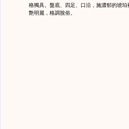
格獨具。盤底、四足、口沿，施濃郁的琥珀
艶明麗，格調脫俗。 