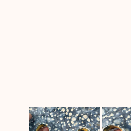
Monk Notes / 高僧筆記
Karamono Chatsubo /
Late Zhou & Warring States / 春秋戰國
Shang Z
Scholar Notes / 學者筆記