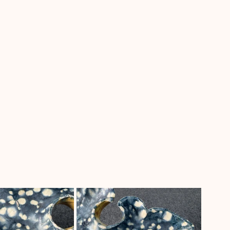
 唐物茶壺
hou Notes / 商周筆記