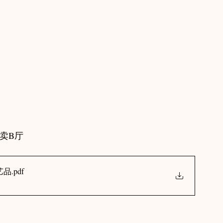
卖B厅
艺品
.pdf