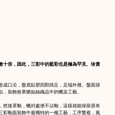
數十倍，因此，三彩中的藍彩也是極為罕見、珍貴
形成口沿，盤底貼塑四獸蹄足，足端外翹。盤面採
點，裝飾效果猶如絲織品中的蠟染工藝。
，然後罩釉，蠟封處便不沾釉，這樣就能保留原有
三彩釉面裝飾中最獨特的一種工藝，工序繁複，風