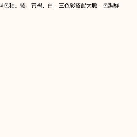
褐色釉。藍、黃褐、白，三色彩搭配大膽，色調鮮