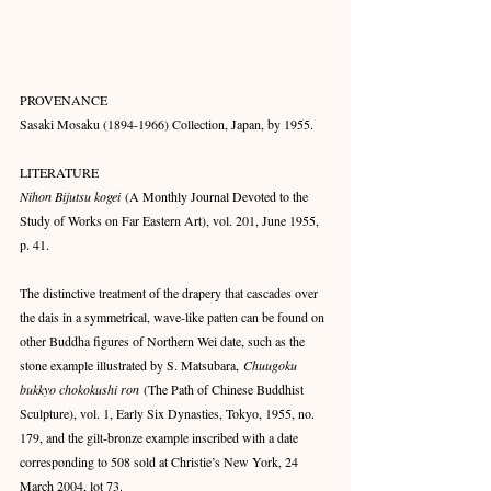
PROVENANCE
Sasaki Mosaku (1894-1966) Collection, Japan, by 1955.
LITERATURE
Nihon Bijutsu kogei
 (A Monthly Journal Devoted to the 
Study of Works on Far Eastern Art), vol. 201, June 1955, 
p. 41.
The distinctive treatment of the drapery that cascades over 
the dais in a symmetrical, wave-like patten can be found on 
other Buddha figures of Northern Wei date, such as the 
stone example illustrated by S. Matsubara, 
Chuugoku 
bukkyo chokokushi ron
 (The Path of Chinese Buddhist 
Sculpture), vol. 1, Early Six Dynasties, Tokyo, 1955, no. 
179, and the gilt-bronze example inscribed with a date 
corresponding to 508 sold at Christie’s New York, 24 
March 2004, lot 73.