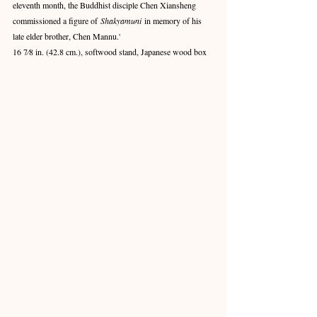
eleventh month, the Buddhist disciple Chen Xiansheng 
commissioned a figure of 
Shakyamuni 
in memory of his 
late elder brother, Chen Mannu.'
16 7⁄8 in. (42.8 cm.), softwood stand, Japanese wood box