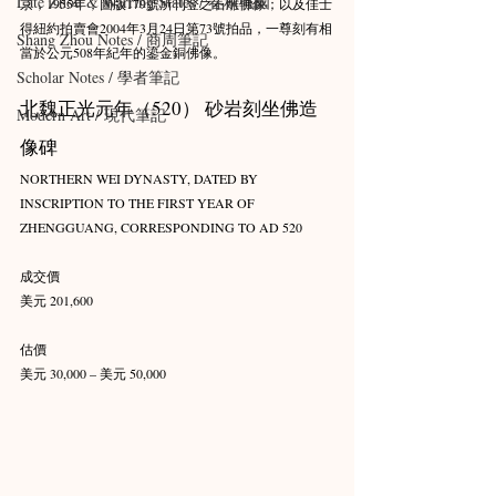
Late Zhou & Warring States / 春秋戰國
京，1955年，圖版179號所刊登之石雕佛像；以及佳士
得紐約拍賣會2004年3月24日第73號拍品，一尊刻有相
Shang Zhou Notes / 商周筆記
當於公元508年紀年的鎏金銅佛像。
Scholar Notes / 學者筆記
北魏正光元年（520） 砂岩刻坐佛造
Modern Art / 現代筆記
像碑
NORTHERN WEI DYNASTY, DATED BY 
INSCRIPTION TO THE FIRST YEAR OF 
ZHENGGUANG, CORRESPONDING TO AD 520
成交價
美元 201,600
估價
美元 30,000 – 美元 50,000