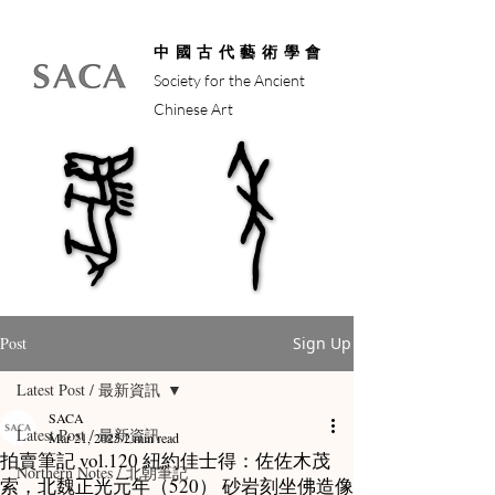
中國古代藝術學會
Society for the Ancient
Chinese Art
馬年
馬年
Post
Sign Up
Latest Post / 最新資訊
SACA
Latest Post / 最新資訊
Mar 21, 2025
2 min read
拍賣筆記 vol.120 紐約佳士得：佐佐木茂
Northern Notes / 北朝筆記
索，北魏正光元年（520） 砂岩刻坐佛造像