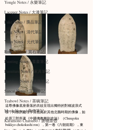
Yongle Notes / 永樂筆記
Lacquer Notes / 大漆筆記
Fake Notes / 贗品筆記
Qing Notes / 清代筆記
Yuan Notes / 元代筆記
Rocks Notes / 賞石筆記
Painting Notes / 書畫筆記
Furniture Notes / 家具筆記
Buddism Notes / 佛像筆記
Sancai Notes / 三彩筆記
Teabowl Notes / 茶碗筆記
這尊佛像底座垂落的衣紋呈現出獨特的對稱波浪式
Monk Notes / 高僧筆記
樣，同樣的處理手法也見於其他北魏時期的佛像，如
松原三郎所著《中國佛教雕刻史論》（Chuugoku 
Karamono Chatsubo / 唐物茶壺
bukkyo chokokushi ron），第一卷《六朝前期》，東