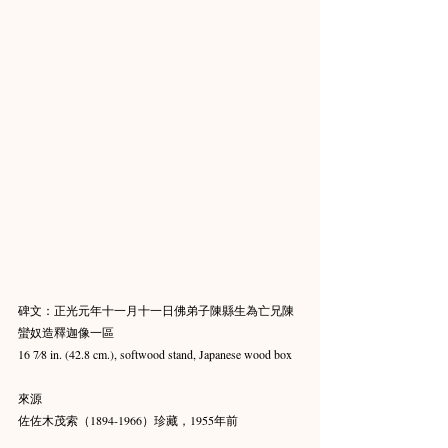
碑文：正光元年十一月十一日佛弟子陳縣生為亡兄陳
蠻奴造釋迦像一區
16 7⁄8 in. (42.8 cm.), softwood stand, Japanese wood box
來源
佐佐木茂索（1894-1966）珍藏，1955年前